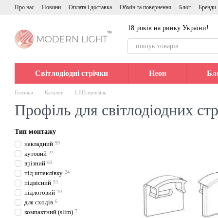
Перейти до основного контенту
Про нас
Новини
Оплата і доставка
Обмін та повернення
Блог
Бренди
18 років на ринку України!
Світлодіодні стрічки
Неон
Бл
Головна
Каталог
LED-профіль
Профіль для світлодіодних ст
Тип монтажу
накладний
99
кутовий
22
врізний
63
під шпаклівку
24
підвісний
53
підлоговий
10
для сходів
6
компактний (slim)
7