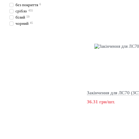
без покриття
6
срібло
455
білий
59
чорний
45
Закінчення для ЛС70 (ЗС
36.31 грн/шт.