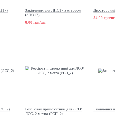
ЗП17)
Закінчення для ЛПС17 з отвором
Двосторонні
(ЗПО17)
54.00 грн/шт
8.00 грн/шт.
СС_2)
Розсіювач прямокутний для ЛСО/
Закінчення 
ЛСС, 2 метра (РСП_2)