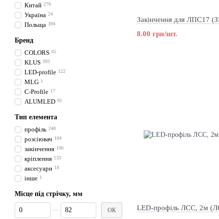
Китай
279
Україна
24
Закінчення для ЛПС17 (
Польща
394
8.00 грн/шт.
Бренд
COLORS
65
KLUS
393
LED-profile
122
MLG
1
C-Profile
17
ALUMLED
95
Тип елемента
профіль
248
розсіювач
104
закінчення
196
кріплення
133
аксесуари
18
інше
1
Місце під стрічку, мм
Від Місце під стрічку, мм
До Місце під стрічку, мм
LED-профіль ЛСС, 2м (Л
ОК