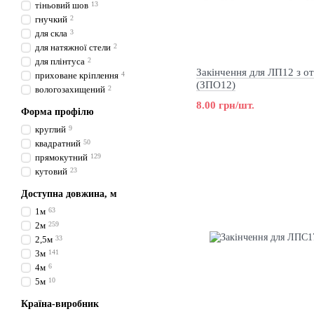
тіньовий шов
13
гнучкий
2
для скла
3
для натяжної стели
2
для плінтуса
2
Закінчення для ЛП12 з о
приховане кріплення
4
(ЗПО12)
вологозахищений
2
8.00 грн/шт.
Форма профілю
круглий
9
квадратний
50
прямокутний
129
кутовий
23
Доступна довжина, м
1м
63
2м
259
2,5м
33
3м
141
4м
6
5м
10
Країна-виробник