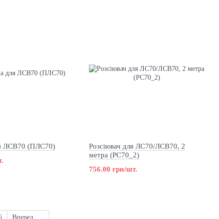
я ЛСВ70 (ПЛС70)
Розсіювач для ЛС70/ЛСВ70, 2
метра (РС70_2)
.
756.00 грн/шт.
6
Вперед