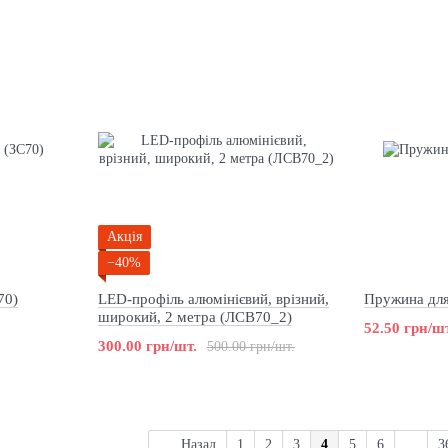
Акція
−40%
70)
LED-профіль алюмінієвий, врізний,
Пружина дл
широкий, 2 метра (ЛСВ70_2)
52.50 грн/шт
300.00 грн/шт.
500.00 грн/шт.
Назад
1
2
3
4
5
6
...
3