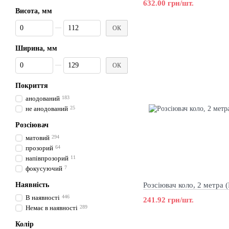
632.00 грн/шт.
Висота, мм
Від Висота, мм
До Висота, мм
ОК
Ширина, мм
Від Ширина, мм
До Ширина, мм
ОК
Покриття
анодований
183
не анодований
25
Розсіювач
матовий
294
прозорий
64
напівпрозорий
11
фокусуючий
7
Наявність
Розсіювач коло, 2 метра 
В наявності
446
241.92 грн/шт.
Немає в наявності
289
Колір