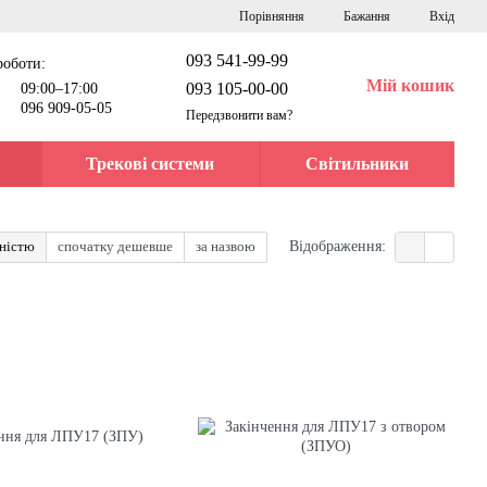
Порівняння
Бажання
Вхід
093 541-99-99
роботи:
Мій кошик
093 105-00-00
09:00–17:00
096 909-05-05
Передзвонити вам?
Трекові системи
Світильники
рністю
спочатку дешевше
за назвою
Відображення: