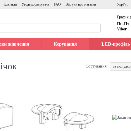
Контакти
Угода користувача
FAQ
Відгуки про магазин
Укр
Рус
Графік 
Пн-Пт
Viber
оки живлення
Керування
LED-профіль
річок
за популя
Сортування: