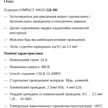
Опис
З'єднувач COMPACT WAGO
224-201
Застосовуються для приєднання мідних одножильних і
багатожильних провідників в електричних мережах.
Зручне підключення завдяки надзвичайно компактній
конструкції.
Можлива будь-яка комбінація розмірів провідників.
Легко з'єднуйте провідники від
0,5 до 2,5 мм²
.
Технічні характеристики:
Номінальний струм: 24 А.
Номінальна напруга: 400 В.
Спосіб з'єднання: CAGE CLAMP®.
З’єднувальні провідникові матеріали: Мідь, алюміній.
Алюмінієвий провідник: 2.5мм²/16А; 4 мм²/22А.
Твердий провідник та тонкожильний провідник: 0,5 … 2,5 мм²
/ 20 … 16 AWG.
Температура навколишнього середовища (експлуатація): +60°C.