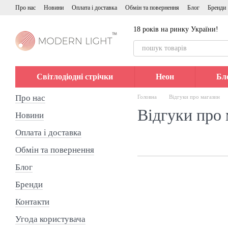
Перейти до основного контенту
Про нас
Новини
Оплата і доставка
Обмін та повернення
Блог
Бренди
18 років на ринку України!
Світлодіодні стрічки
Неон
Бл
Про нас
Головна
Відгуки про магазин
Відгуки про 
Новини
Оплата і доставка
Обмін та повернення
Блог
Бренди
Контакти
Угода користувача