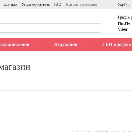
Контакти
Угода користувача
FAQ
Відгуки про магазин
Укр
Рус
Графік 
Пн-Пт
Viber
оки живлення
Керування
LED-профіль
магазин
Поки немає відгуків про магазин