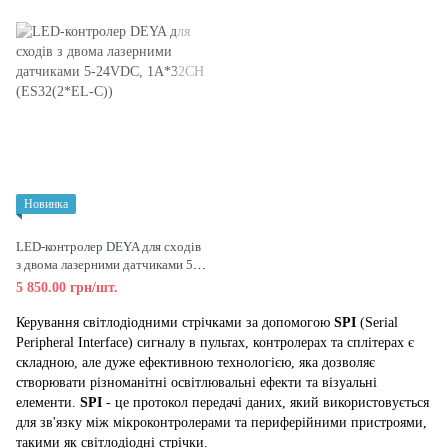
Новинка
LED-контролер DEYA для сходів
з двома лазерними датчиками 5-
24VDC, 1A*32CH (ES32(2*EL-
5 850.00 грн/шт.
C))
Керування світлодіодними стрічками за допомогою
SPI
(Serial
Peripheral Interface) сигналу в пультах, контролерах та сплітерах є
складною, але дуже ефективною технологією, яка дозволяє
створювати різноманітні освітлювальні ефекти та візуальні
елементи.
SPI
- це протокол передачі даних, який використовується
для зв'язку між мікроконтролерами та периферійними пристроями,
такими як світлодіодні стрічки.