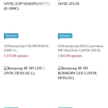
Новинка
Новинка
LED-контролер COLORS RGB K-
LED-контролер DEYA з датчиком
1000C 5-
PIR+Dual Push 5-24VDC (ES-D)
24VDC,1CH*1024(SPI)/1CH*512(
3 375.00 грн/шт.
2 025.00 грн/шт.
DMX)(K-1000C)