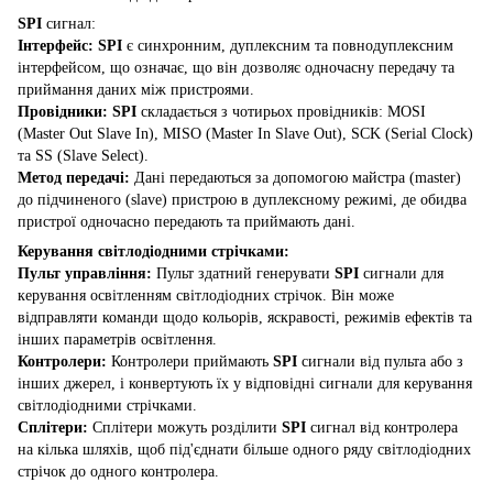
SPI
сигнал:
Інтерфейс: SPI
є синхронним, дуплексним та повнодуплексним
інтерфейсом, що означає, що він дозволяє одночасну передачу та
приймання даних між пристроями.
Провідники: SPI
складається з чотирьох провідників: MOSI
(Master Out Slave In), MISO (Master In Slave Out), SCK (Serial Clock)
та SS (Slave Select).
Метод передачі:
Дані передаються за допомогою майстра (master)
до підчиненого (slave) пристрою в дуплексному режимі, де обидва
пристрої одночасно передають та приймають дані.
Керування світлодіодними стрічками:
Пульт управління:
Пульт здатний генерувати
SPI
сигнали для
керування освітленням світлодіодних стрічок. Він може
відправляти команди щодо кольорів, яскравості, режимів ефектів та
інших параметрів освітлення.
Контролери:
Контролери приймають
SPI
сигнали від пульта або з
інших джерел, і конвертують їх у відповідні сигнали для керування
світлодіодними стрічками.
Сплітери:
Сплітери можуть розділити
SPI
сигнал від контролера
на кілька шляхів, щоб під'єднати більше одного ряду світлодіодних
стрічок до одного контролера.