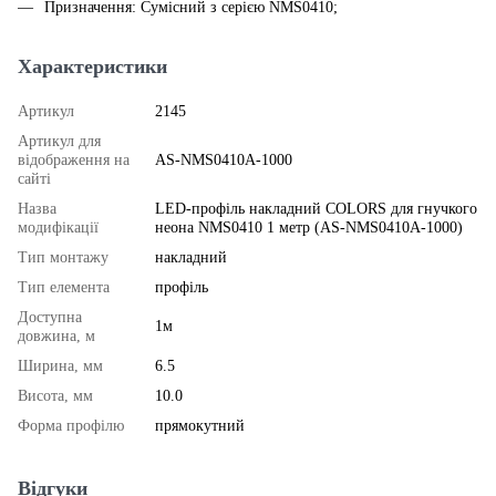
Призначення: Сумісний з серією NMS0410;
Характеристики
Артикул
2145
Артикул для
відображення на
AS-NMS0410A-1000
сайті
Назва
LED-профіль накладний COLORS для гнучкого
модифікації
неона NMS0410 1 метр (AS-NMS0410A-1000)
Тип монтажу
накладний
Тип елемента
профіль
Доступна
1м
довжина, м
Ширина, мм
6.5
Висота, мм
10.0
Форма профілю
прямокутний
Відгуки