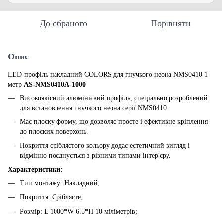
До обраного
Порівняти
Опис
LED-профіль накладний COLORS для гнучкого неона NMS0410 1
метр
AS-NMS0410A-1000
Високоякісний алюмінієвий профіль, спеціально розроблений
для встановлення гнучкого неона серії NMS0410.
Має плоску форму, що дозволяє просте і ефективне кріплення
до плоских поверхонь.
Покриття сріблястого кольору додає естетичний вигляд і
відмінно поєднується з різними типами інтер'єру.
Характеристики:
Тип монтажу: Накладний;
Покриття: Сріблясте;
Розмір: L 1000*W 6.5*H 10 міліметрів;