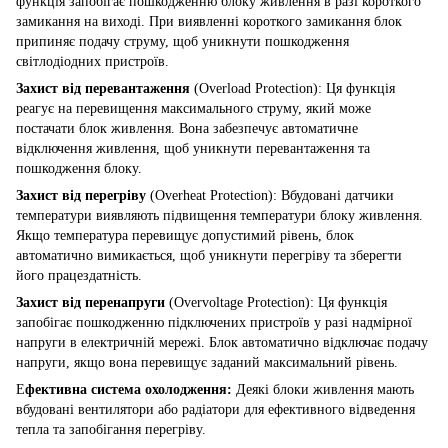
функція запобігає пошкодженню блоку живлення в разі короткого
замикання на виході. При виявленні короткого замикання блок
припиняє подачу струму, щоб уникнути пошкодження
світлодіодних пристроїв.
Захист від перевантаження
(Overload Protection): Ця функція
реагує на перевищення максимального струму, який може
постачати блок живлення. Вона забезпечує автоматичне
відключення живлення, щоб уникнути перевантаження та
пошкодження блоку.
Захист від перегріву
(Overheat Protection): Вбудовані датчики
температури виявляють підвищення температури блоку живлення.
Якщо температура перевищує допустимий рівень, блок
автоматично вимикається, щоб уникнути перегріву та зберегти
його працездатність.
Захист від перенапруги
(Overvoltage Protection): Ця функція
запобігає пошкодженню підключених пристроїв у разі надмірної
напруги в електричній мережі. Блок автоматично відключає подачу
напруги, якщо вона перевищує заданий максимальний рівень.
Е
фективна система охолодження:
Деякі блоки живлення мають
вбудовані вентилятори або радіатори для ефективного відведення
тепла та запобігання перегріву.