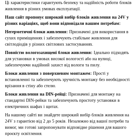
Ці характеристики гарантують безпеку та надійність роботи блоків
живлення в різних умовах експлуатації.
Наш сайт пропонує широкий вибір блоків живлення на 24V у
різних варіаціях, щоб вони відповідали вашим потребам:
Негерметичні блоки живлення:
Призначені для використання в
сухих приміщеннях і забезпечують стабільне живлення для
світлодіодів у різних світлових застосуваннях.
Повністю вологозахищені блоки живлення:
Ідеально підходять
для установки в умовах високої вологості або на вулиці,
забезпечуючи надійний захист від вологи та пилу.
Блоки живлення з поверхневим монтажем:
Прості у
встановленні та забезпечують зручність монтажу без необхідності
врізання в стіну або стелю.
Блоки живлення на DIN-рейці:
Призначені для монтажу на
стандартні DIN-рейки та забезпечують простоту установки в
електричних шафах і щитах.
На нашому сайті ви знайдете широкий вибір блоків живлення на
24V з гарантією від 2 до 5 років. Незалежно від вашої потреби та
вимог, ми готові запропонувати відповідне рішення для вашого
проєкту освітлення.