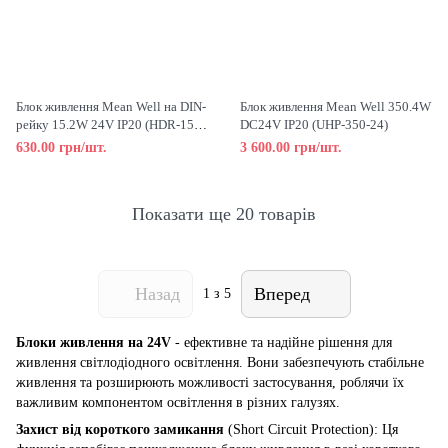
Блок живлення Mean Well на DIN-
Блок живлення Mean Well 350.4W
рейку 15.2W 24V IP20 (HDR-15-
DC24V IP20 (UHP-350-24)
24)
630.00 грн/шт.
3 600.00 грн/шт.
Показати ще 20 товарів
Назад
Вперед
1
з 5
Блоки живлення на 24V
- ефективне та надійне рішення для
живлення світлодіодного освітлення. Вони забезпечують стабільне
живлення та розширюють можливості застосування, роблячи їх
важливим компонентом освітлення в різних галузях.
Захист від короткого замикання
(Short Circuit Protection): Ця