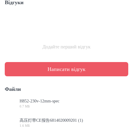
Відгуки
Додайте перший відгук
Написати відгук
Файли
H852-230v-12mm-spec
0.7 МБ
PDF
高压灯带CE报告6814020009201 (1)
1.6 МБ
PDF