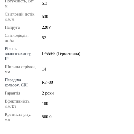
Потужність, Вт/
5.3
м
Світловий потік,
530
Лм/м
Напруга
220V
Світлодіодів,
52
шт/м
Рівень
вологозахисту,
IP55/65 (Герметична)
IP
Ширина стрічки,
14
мм
Передача
Ra>80
кольору, CRI
Гарантія
2 роки
Ефективність,
100
Лм/Вт
Кратність різу,
500.0
мм