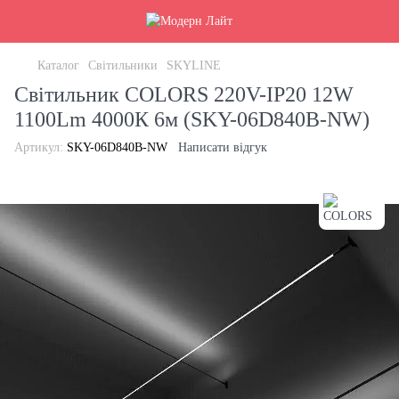
Каталог
Світильники
SKYLINE
Світильник COLORS 220V-IP20 12W
1100Lm 4000К 6м (SKY-06D840B-NW)
Артикул:
SKY-06D840B-NW
Написати відгук