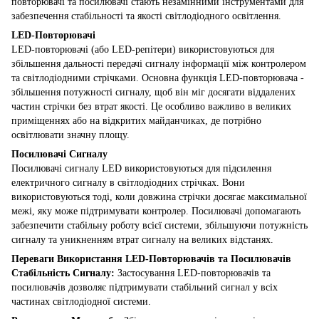
повторювачі та посилювачі стають незамінними інструментами для
забезпечення стабільності та якості світлодіодного освітлення.
LED-Повторювачі
LED-повторювачі (або LED-репітери) використовуються для
збільшення дальності передачі сигналу інформації між контролером
та світлодіодними стрічками. Основна функція LED-повторювача -
збільшення потужності сигналу, щоб він міг досягати віддалених
частин стрічки без втрат якості. Це особливо важливо в великих
приміщеннях або на відкритих майданчиках, де потрібно
освітлювати значну площу.
Посилювачі Сигналу
Посилювачі сигналу LED використовуються для підсилення
електричного сигналу в світлодіодних стрічках. Вони
використовуються тоді, коли довжина стрічки досягає максимальної
межі, яку може підтримувати контролер. Посилювачі допомагають
забезпечити стабільну роботу всієї системи, збільшуючи потужність
сигналу та уникненням втрат сигналу на великих відстанях.
Переваги Використання LED-Повторювачів та Посилювачів
Стабільність Сигналу:
Застосування LED-повторювачів та
посилювачів дозволяє підтримувати стабільний сигнал у всіх
частинах світлодіодної системи.