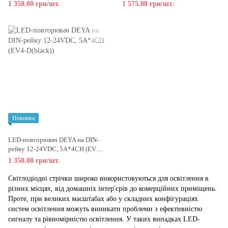
D(White))
1 350.00 грн/шт.
1 575.00 грн/шт.
Новинка
LED-повторювач DEYA на DIN-
рейку 12-24VDC, 5A*4CH (EV4-
D(black))
1 350.00 грн/шт.
Світлодіодні стрічки широко використовуються для освітлення в
різних місцях, від домашніх інтер'єрів до комерційних приміщень.
Проте, при великих масштабах або у складних конфігураціях
систем освітлення можуть виникати проблеми з ефективністю
сигналу та рівномірністю освітлення. У таких випадках LED-