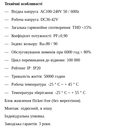
Технічні особливості
Вхідна напруга: AC100-240V 50 / 60Hz
Робоча напруга: DC36-42V
Загальна гармонійне спотворення: THD <15%
Коефіцієнт потужності: PF≥0,90
Індекс кольору: Ra≥80 / 90
Обслуговування люменів при 6000 год:> 80%
Цикл перемикання до відмови: 100 000
Рейтинг IP: IP20
Тривалість життя: 50000 годин
Робоча температура: -25 ° C ~ + 45 ° C
Температура зберігання: -25 ° C ~ + 55 ° C
Блок живлення flicker-free (без мерехтіння).
Монтаж: підвісний, в нішу.
Індивідуальна упковка.
Заводська гарантія: 3 роки.