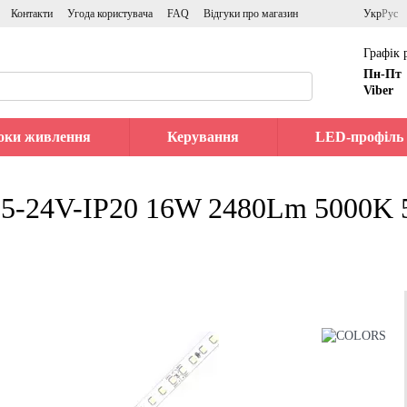
Контакти
Угода користувача
FAQ
Відгуки про магазин
Укр
Рус
Графік 
Пн-Пт
Viber
оки живлення
Керування
LED-профіль
5-24V-IP20 16W 2480Lm 5000K 