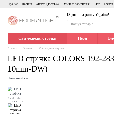
Перейти до основного контенту
Про нас
Новини
Оплата і доставка
Обмін та повернення
Блог
Бренди
18 років на ринку України!
Світлодіодні стрічки
Неон
Бл
Головна
Каталог
Світлодіодні стрічки
LED стрічка COLORS 192-283
10mm-DW)
Написати відгук