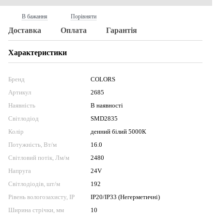
В бажання
Порівняти
Доставка
Оплата
Гарантія
Характеристики
Бренд
COLORS
Артикул
2685
Наявність
В наявності
Світлодіод
SMD2835
Колір
денний білий 5000К
Потужність, Вт/м
16.0
Світловий потік, Лм/м
2480
Напруга
24V
Світлодіодів, шт/м
192
Рівень вологозахисту, IP
IP20/IP33 (Негерметичні)
Ширина стрічки, мм
10