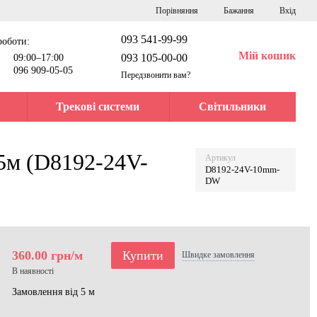
Порівняння
Бажання
Вхід
093 541-99-99
роботи:
Мій кошик
093 105-00-00
09:00–17:00
096 909-05-05
Передзвонити вам?
Трекові системи
Світильники
5м (D8192-24V-
Артикул
D8192-24V-10mm-
DW
360.00 грн/м
Купити
Швидке
замовлення
В наявності
Замовлення від 5 м