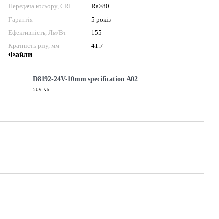
Передача кольору, CRI
Ra>80
Гарантія
5 років
Ефективність, Лм/Вт
155
Кратність різу, мм
41.7
Файли
D8192-24V-10mm specification A02
509 КБ
PDF