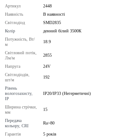
Артикул
2448
Наявність
В наявності
Світлодіод
SMD2835
Колір
денний білий 3500К
Потужність, Вт/
18.9
м
Світловий потік,
2855
Лм/м
Напруга
24V
Світлодіодів,
192
шт/м
Рівень
вологозахисту,
IP20/IP33 (Негерметичні)
IP
Ширина стрічки,
15
мм
Передача
Ra>80
кольору, CRI
Гарантія
5 років