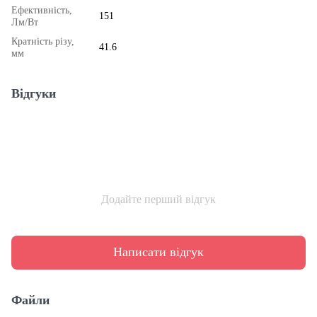
Ефективність,
151
Лм/Вт
Кратність різу,
41.6
мм
Відгуки
Додайте перший відгук
Написати відгук
Файли