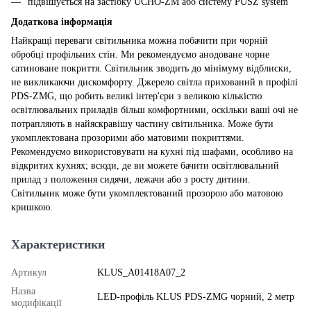
підвішується на застібку UCHO-ZM або систему PUSZ system
Додаткова інформація
Найкращі переваги світильника можна побачити при чорній
обробці профільних стін. Ми рекомендуємо анодоване чорне
сатиноване покриття. Світильник зводить до мінімуму відблиски,
не викликаючи дискомфорту. Джерело світла прихований в профілі
PDS-ZMG, що робить великі інтер'єри з великою кількістю
освітлювальних приладів більш комфортними, оскільки ваші очі не
потрапляють в найяскравішу частину світильника. Може бути
укомплектована прозорими або матовими покриттями.
Рекомендуємо використовувати на кухні під шафами, особливо на
відкритих кухнях; всюди, де ви можете бачити освітлювальний
прилад з положення сидячи, лежачи або з росту дитини.
Світильник може бути укомплектований прозорою або матовою
кришкою.
Характеристики
Артикул
KLUS_A01418A07_2
Назва
LED-профіль KLUS PDS-ZMG чорний, 2 метр
модифікації