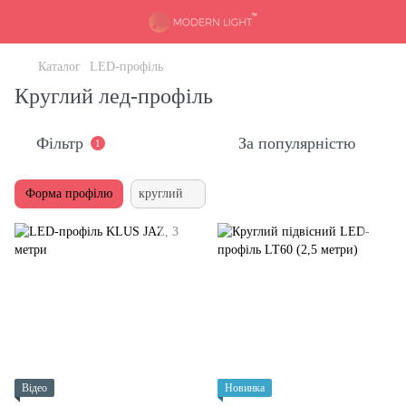
Каталог
LED-профіль
Круглий лед-профіль
Фільтр
За популярністю
1
Форма профілю
круглий
Відео
Новинка