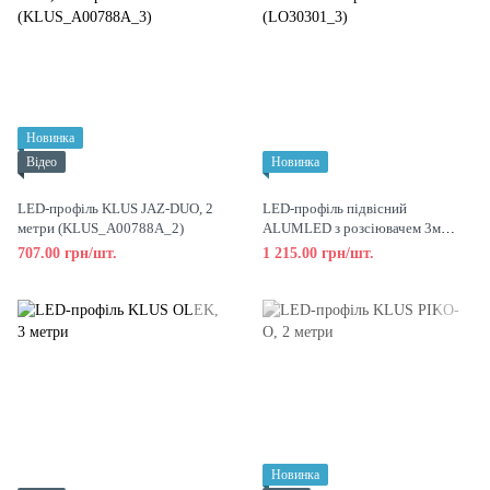
Новинка
Відео
Новинка
LED-профіль KLUS JAZ-DUO, 2
LED-профіль підвісний
метри (KLUS_A00788A_2)
ALUMLED з розсіювачем 3м
(LO30301_3)
707.00 грн/шт.
1 215.00 грн/шт.
Новинка