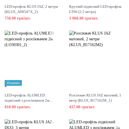
LED-профіль KLUS JAZ, 2 метри
Круглий підвісний LED-профіль
(KLUS_A08547A_2)
LT60 (2,5 метра)
758.00 грн/шт.
3 060.00 грн/шт.
Новинка
LED-профіль ALUMLED
Розсіювач KLUS JAZ матовий, 1
підвісний з розсіювачем 2м
метр (KLUS_B17162M_1)
(LO30301_2)
810.00 грн/шт.
437.00 грн/шт.