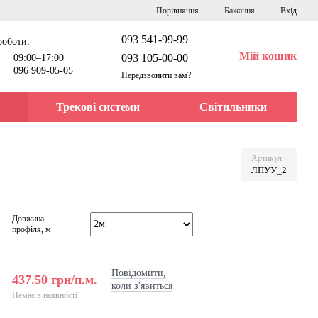
Порівняння
Бажання
Вхід
093 541-99-99
роботи:
Мій кошик
093 105-00-00
09:00–17:00
096 909-05-05
Передзвонити вам?
Трекові системи
Світильники
Артикул
ЛПУУ_2
Довжина
профіля, м
Повідомити,
437.50 грн/п.м.
коли з'явиться
Немає в наявності