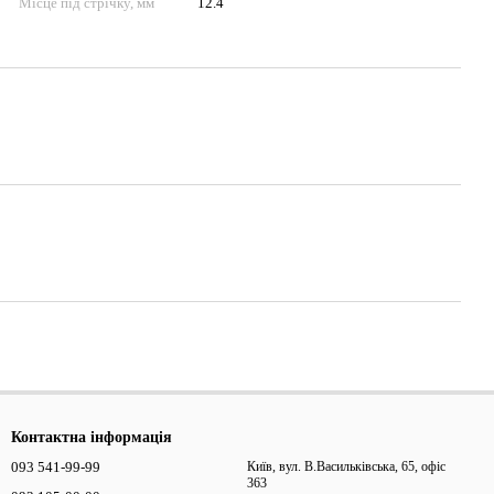
Місце під стрічку, мм
12.4
Контактна інформація
093 541-99-99
Київ, вул. В.Васильківська, 65, офіс
363