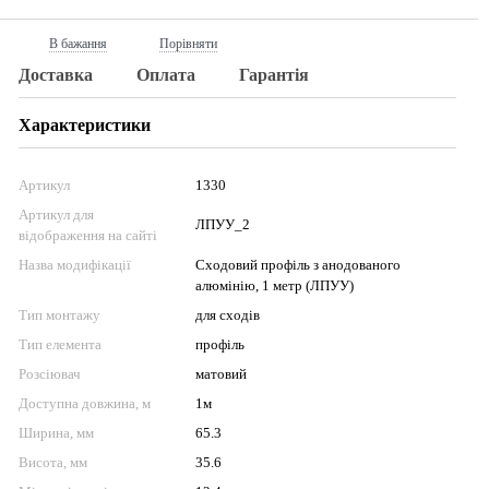
В бажання
Порівняти
Доставка
Оплата
Гарантія
Характеристики
Артикул
1330
Артикул для
ЛПУУ_2
відображення на сайті
Назва модифікації
Сходовий профіль з анодованого
алюмінію, 1 метр (ЛПУУ)
Тип монтажу
для сходів
Тип елемента
профіль
Розсіювач
матовий
Доступна довжина, м
1м
Ширина, мм
65.3
Висота, мм
35.6