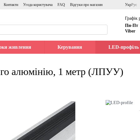
Контакти
Угода користувача
FAQ
Відгуки про магазин
Укр
Рус
Графік 
Пн-Пт
Viber
оки живлення
Керування
LED-профіль
ого алюмінію, 1 метр (ЛПУУ)