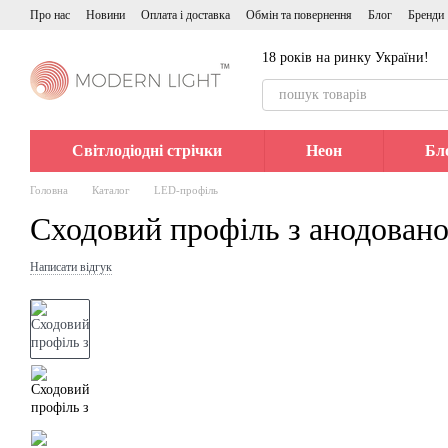
Перейти до основного контенту
Про нас
Новини
Оплата і доставка
Обмін та повернення
Блог
Бренди
18 років на ринку України!
Світлодіодні стрічки
Неон
Бл
Головна
Каталог
LED-профіль
Сходовий профіль з анодован
Написати відгук