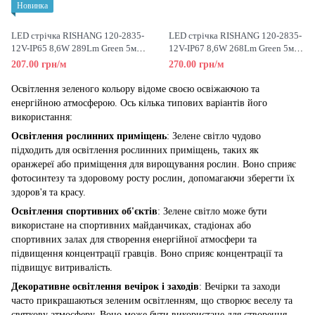
Новинка
LED стрічка RISHANG 120-2835-
LED стрічка RISHANG 120-2835-
12V-IP65 8,6W 289Lm Green 5м
12V-IP67 8,6W 268Lm Green 5м
(RN68C0TA-B-G)
(RN32C0TA-B-G)
207.00 грн/м
270.00 грн/м
Освітлення зеленого кольору відоме своєю освіжаючою та
енергійною атмосферою. Ось кілька типових варіантів його
використання:
Освітлення рослинних приміщень
: Зелене світло чудово
підходить для освітлення рослинних приміщень, таких як
оранжереї або приміщення для вирощування рослин. Воно сприяє
фотосинтезу та здоровому росту рослин, допомагаючи зберегти їх
здоров'я та красу.
Освітлення спортивних об'єктів
: Зелене світло може бути
використане на спортивних майданчиках, стадіонах або
спортивних залах для створення енергійної атмосфери та
підвищення концентрації гравців. Воно сприяє концентрації та
підвищує витривалість.
Декоративне освітлення вечірок і заходів
: Вечірки та заходи
часто прикрашаються зеленим освітленням, що створює веселу та
святкову атмосферу. Воно може бути використане для створення