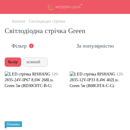
Каталог
Світлодіодні стрічки
Світлодіодна стрічка Green
Фільтр
За популярністю
1
Колір
зелений
Новинка