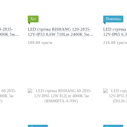
Хіт
Новинка
0-2835-
LED стрічка RISHANG 120-2835-
LED стрічк
000K 5м
12V-IP33 8,6W 710Lm 2400K 5м
12V-IP65 6
(RD08C0TA-B-LW)
(RD6060TA-
189.00 грн/м
216.00 грн/