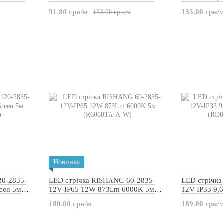
(RN6060TA-A-SW)
(RN08C0TA
91.80 грн/м
135.00 грн/
153.00 грн/м
Новинка
20-2835-
LED стрічка RISHANG 60-2835-
LED стрічк
een 5м
12V-IP65 12W 873Lm 6000K 5м
12V-IP33 9
(R6060TA-A-W)
(RD08C0TA-
180.00 грн/м
189.00 грн/