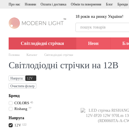
Перейти до основного контенту
Про нас
Новини
Оплата і доставка
Обмін та повернення
Блог
Бренди
18 років на ринку України!
Світлодіодні стрічки
Неон
Бл
Головна
Каталог
Світлодіодні стрічки
Світлодіодні стрічки на 12В
Напруга:
12V
Очистити фільтр
Бренд
COLORS
45
Rishang
77
Напруга
12V
122