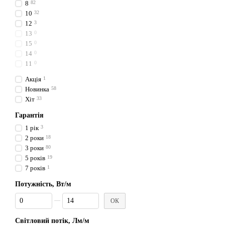
8
82
10
32
12
3
13
0
15
0
14
0
11
0
Акція
1
Новинка
58
Хіт
33
Гарантія
1 рік
3
2 роки
18
3 роки
80
5 років
19
7 років
1
Потужність, Вт/м
Від Потужність, Вт/м
До Потужність, Вт/м
ОК
Світловий потік, Лм/м