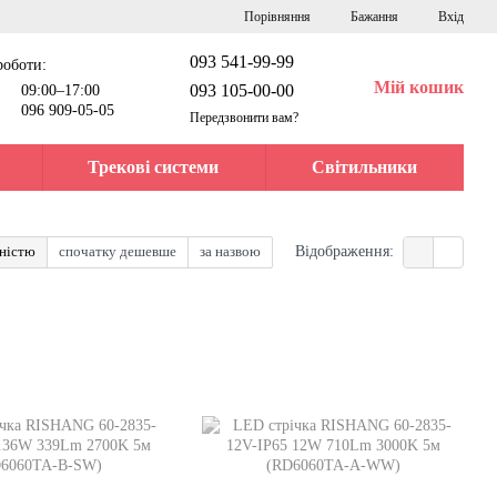
Порівняння
Бажання
Вхід
093 541-99-99
роботи:
Мій кошик
093 105-00-00
09:00–17:00
096 909-05-05
Передзвонити вам?
Трекові системи
Світильники
рністю
спочатку дешевше
за назвою
Відображення: