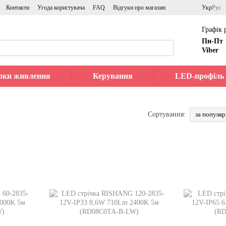
Контакти
Угода користувача
FAQ
Відгуки про магазин
Укр
Рус
Графік 
Пн-Пт
Viber
оки живлення
Керування
LED-профіль
за популя
Сортування: