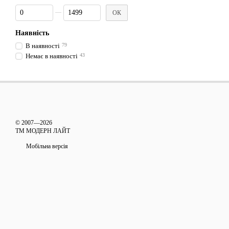
Від Світловий потік, Лм/м
До Світловий потік, Лм/м
ОК
Наявність
В наявності
79
Немає в наявності
43
© 2007—2026
ТМ МОДЕРН ЛАЙТ
Мобільна версія