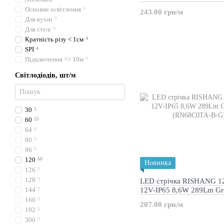
(RD6060TA-B-G)
Основне освітлення
0
243.00 грн/м
Для кухні
0
Для стелі
0
Кратність різу < 1см
4
SPI
4
Підключення => 10м
0
Світлодіодів, шт/м
30
1
60
55
64
0
80
0
96
0
120
60
Новинка
126
0
128
0
LED стрічка RISHANG 1
144
0
12V-IP65 8,6W 289Lm Gr
(RN68C0TA-B-G)
160
0
207.00 грн/м
192
0
300
0