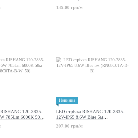
-B-NW_50)
(DJ120-12V-8mm-W_DP50)
м
135.00 грн/м
Новинка
а RISHANG 120-2835-
LED стрічка RISHANG 120-2835-
,6W 785Lm 6000K 50м
12V-IP65 8,6W Blue 5м
B-W_50)
(RN68C0TA-B-B)
м
207.00 грн/м