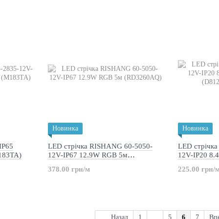
Новинка
Новинка
IP65
LED стрічка RISHANG 60-5050-
LED стрічк
183TA)
12V-IP67 12.9W RGB 5м
12V-IP20 8
(RD3260AQ)
(D8120-12V
378.00 грн/м
225.00 грн/
Назад
1
...
5
6
7
Вп