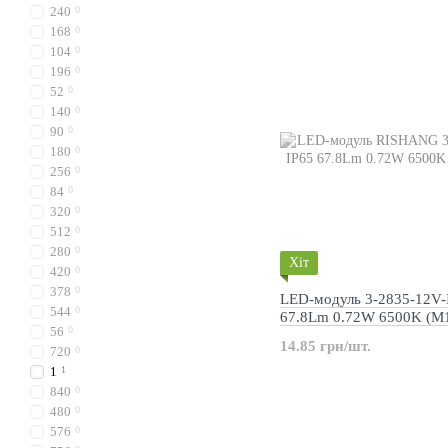
240
0
168
0
104
0
196
0
52
0
140
0
90
0
180
0
256
0
84
0
320
0
512
0
280
0
Хіт
420
0
378
0
LED-модуль 3-2835-12V-
544
0
67.8Lm 0.72W 6500K (M
56
0
14.85 грн/шт.
720
0
1
1
840
0
480
0
576
0