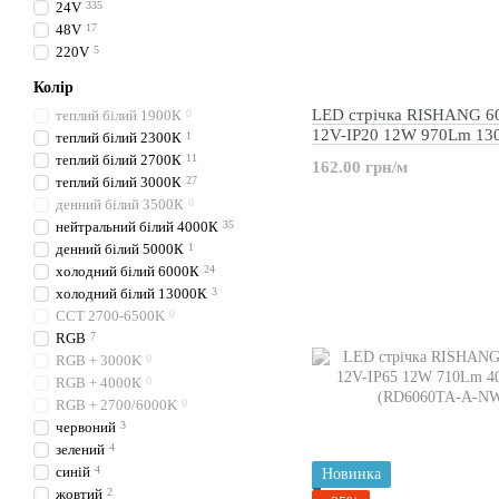
24V
335
48V
17
220V
5
Колір
LED стрічка RISHANG 6
теплий білий 1900К
0
12V-IP20 12W 970Lm 13
теплий білий 2300К
1
(RD0060TA-A-CW)
теплий білий 2700К
11
162.00 грн/м
теплий білий 3000К
27
денний білий 3500К
0
нейтральний білий 4000К
35
денний білий 5000К
1
холодний білий 6000К
24
холодний білий 13000К
3
CCT 2700-6500K
0
RGB
7
RGB + 3000K
0
RGB + 4000К
0
RGB + 2700/6000K
0
червоний
3
зелений
4
синій
4
Новинка
жовтий
2