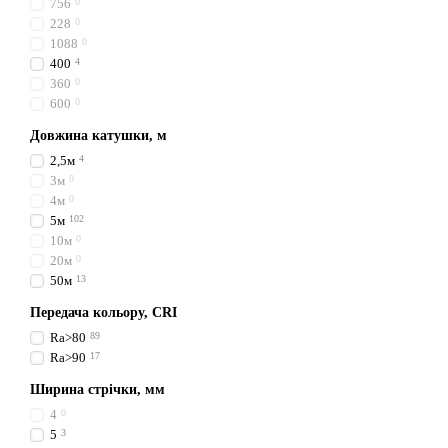
756
0
228
0
1088
0
400
4
360
0
600
0
Довжина катушки, м
2,5м
4
3м
0
4м
0
5м
102
10м
0
20м
0
50м
13
Передача кольору, CRI
Ra>80
89
Ra>90
17
Ширина стрічки, мм
4
0
5
3