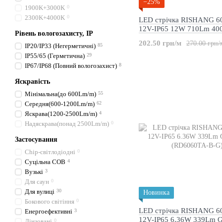
−25%
1900K+3000K
0
2300K+4000K
0
LED стрічка RISHANG 6
12V-IP65 12W 710Lm 40
Рівень вологозахисту, IP
(RD6060TA-A-NW)
202.50 грн/м
270.00 грн/
IP20/IP33 (Негерметичні)
85
IP55/65 (Герметична)
29
IP67/IP68 (Повний вологозахист)
8
Яскравість
Мінімальна(до 600Lm/m)
55
Середня(600-1200Lm/m)
62
Яскрава(1200-2500Lm/m)
4
Надяскрава(понад 2500Lm/m)
0
Застосування
Chip-світлодіодні
0
Суцільна COB
4
Вузькі
3
Для саун
0
Для вулиці
30
Новинка
Бокового світіння
0
LED стрічка RISHANG 6
Енергоефективні
3
12V-IP65 6.36W 339Lm G
Лінзовані
0