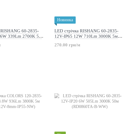
Новинка
а RISHANG 60-2835-
LED стрічка RISHANG 60-2835-
.36W 339Lm 2700K 5м
12V-IP65 12W 710Lm 3000K 5м
B-SW)
(RD6060TA-A-WW)
м
270.00 грн/м