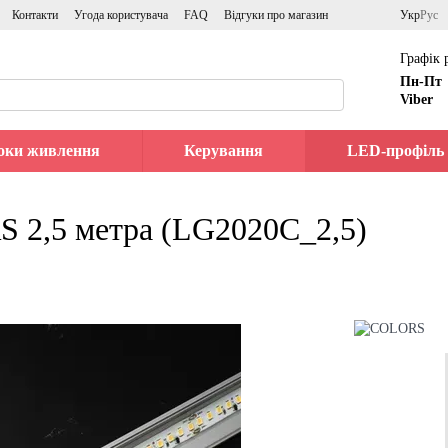
Контакти
Угода користувача
FAQ
Відгуки про магазин
Укр
Рус
Графік 
Пн-Пт
Viber
оки живлення
Керування
LED-профіль
 2,5 метра (LG2020C_2,5)