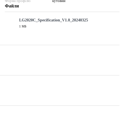
Форма профілю
кутовий
Файли
LG2020C_Specification_V1.0_20240325
1 МБ
PDF