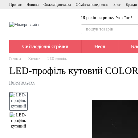
Перейти до основного контенту
Про нас
Новини
Оплата і доставка
Обмін та повернення
Блог
Бренди
18 років на ринку України!
Світлодіодні стрічки
Неон
Бл
Головна
Каталог
LED-профіль
LED-профіль кутовий COLORS
Написати відгук