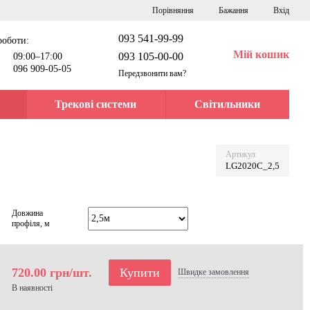
Порівняння
Бажання
Вхід
093 541-99-99
роботи:
Мій кошик
093 105-00-00
09:00–17:00
096 909-05-05
Передзвонити вам?
Трекові системи
Світильники
Артикул
LG2020C_2,5
Довжина
профіля, м
720.00 грн/шт.
Купити
Швидке
замовлення
В наявності