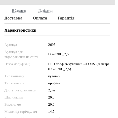
В бажання
Порівняти
Доставка
Оплата
Гарантія
Характеристики
Артикул
2695
Артикул для
LG2020C_2,5
відображення на сайті
Назва модифікації
LED-профіль кутовий COLORS 2,5 метра
(LG2020C_2,5)
Тип монтажу
кутовий
Тип елемента
профіль
Доступна довжина, м
2,5м
Ширина, мм
20.0
Висота, мм
20.0
Місце під стрічку, мм
14.5