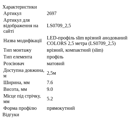
Характеристики
Артикул
2697
Артикул для
відображення на
LS0709_2,5
сайті
LED-профіль slim врізний анодований
Назва модифікації
COLORS 2,5 метра (LS0709_2,5)
Тип монтажу
врізний, компактний (slim)
Тип елемента
профіль
Розсіювач
матовий
Доступна довжина,
2,5м
м
Ширина, мм
7.6
Висота, мм
9.0
Місце під стрічку,
5.2
мм
Форма профілю
прямокутний
Відгуки