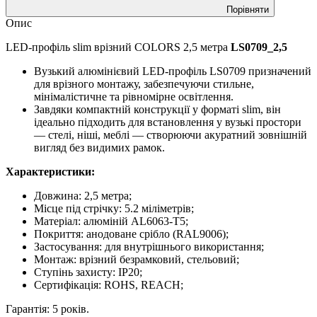
Порівняти
Опис
LED-профіль slim врізний COLORS 2,5 метра
LS0709_2,5
Вузький алюмінієвий LED-профіль LS0709 призначений
для врізного монтажу, забезпечуючи стильне,
мінімалістичне та рівномірне освітлення.
Завдяки компактній конструкції у форматі slim, він
ідеально підходить для встановлення у вузькі простори
— стелі, ніші, меблі — створюючи акуратний зовнішній
вигляд без видимих рамок.
Характеристики:
Довжина: 2,5 метра;
Місце під стрічку: 5.2 міліметрів;
Матеріал: алюміній AL6063-T5;
Покриття: анодоване срібло (RAL9006);
Застосування: для внутрішнього використання;
Монтаж: врізний безрамковий, стельовий;
Ступінь захисту: IP20;
Сертифікація: ROHS, REACH;
Гарантія: 5 років.