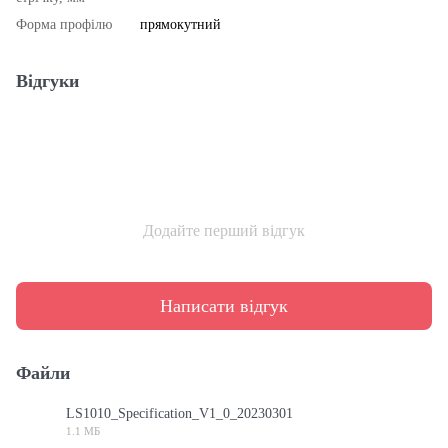
Форма профілю
прямокутний
Відгуки
Додайте перший відгук
Написати відгук
Файли
LS1010_Specification_V1_0_20230301
1.1 МБ
PDF