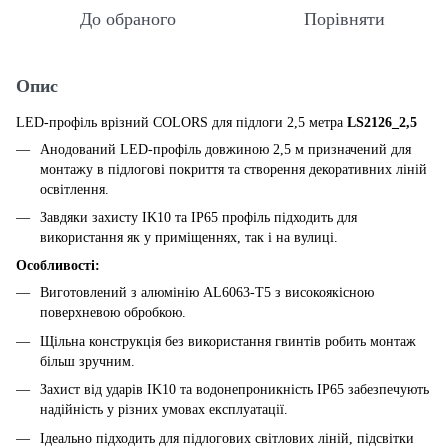
До обраного
Порівняти
Опис
LED-профіль врізний COLORS для підлоги 2,5 метра
LS2126_2,5
Анодований LED-профіль довжиною 2,5 м призначений для
монтажу в підлогові покриття та створення декоративних ліній
освітлення.
Завдяки захисту IK10 та IP65 профіль підходить для
використання як у приміщеннях, так і на вулиці.
Особливості:
Виготовлений з алюмінію AL6063-T5 з високоякісною
поверхневою обробкою.
Щільна конструкція без використання гвинтів робить монтаж
більш зручним.
Захист від ударів IK10 та водонепроникність IP65 забезпечують
надійність у різних умовах експлуатації.
Ідеально підходить для підлогових світлових ліній, підсвітки