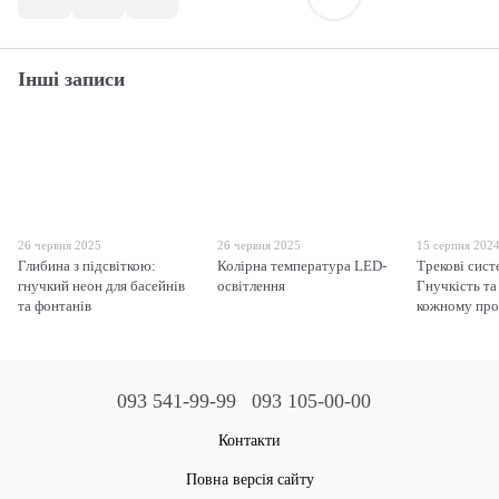
Інші записи
26 червня 2025
26 червня 2025
15 серпня 202
Глибина з підсвіткою:
Колірна температура LED-
Трекові сист
гнучкий неон для басейнів
освітлення
Гнучкість та
та фонтанів
кожному про
093 541-99-99
093 105-00-00
Контакти
Повна версія сайту