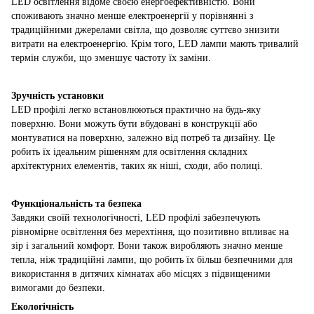
LED освітлення відоме своєю енергоефективністю. Вони
споживають значно менше електроенергії у порівнянні з
традиційними джерелами світла, що дозволяє суттєво знизити
витрати на електроенергію. Крім того, LED лампи мають тривалий
термін служби, що зменшує частоту їх заміни.
Зручність установки
LED профілі легко встановлюються практично на будь-яку
поверхню. Вони можуть бути вбудовані в конструкції або
монтуватися на поверхню, залежно від потреб та дизайну. Це
робить їх ідеальним рішенням для освітлення складних
архітектурних елементів, таких як ніші, сходи, або полиці.
Функціональність та безпека
Завдяки своїй технологічності, LED профілі забезпечують
рівномірне освітлення без мерехтіння, що позитивно впливає на
зір і загальний комфорт. Вони також виробляють значно менше
тепла, ніж традиційні лампи, що робить їх більш безпечними для
використання в дитячих кімнатах або місцях з підвищеними
вимогами до безпеки.
Екологічність