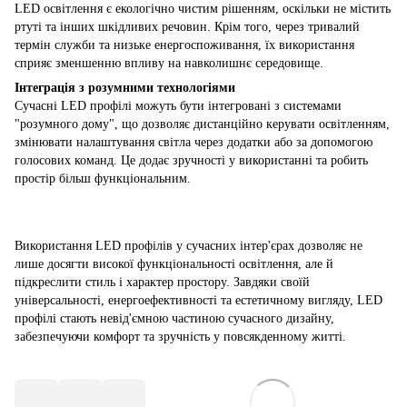
LED освітлення є екологічно чистим рішенням, оскільки не містить
ртуті та інших шкідливих речовин. Крім того, через тривалий
термін служби та низьке енергоспоживання, їх використання
сприяє зменшенню впливу на навколишнє середовище.
Інтеграція з розумними технологіями
Сучасні LED профілі можуть бути інтегровані з системами
"розумного дому", що дозволяє дистанційно керувати освітленням,
змінювати налаштування світла через додатки або за допомогою
голосових команд. Це додає зручності у використанні та робить
простір більш функціональним.
Використання LED профілів у сучасних інтер'єрах дозволяє не
лише досягти високої функціональності освітлення, але й
підкреслити стиль і характер простору. Завдяки своїй
універсальності, енергоефективності та естетичному вигляду, LED
профілі стають невід'ємною частиною сучасного дизайну,
забезпечуючи комфорт та зручність у повсякденному житті.