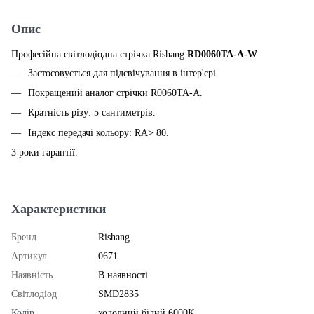
Опис
Професійна світлодіодна стрічка Rishang
RD0060TA-A-W
Застосовується для підсвічування в інтер'єрі.
Покращений аналог стрічки R0060TA-A.
Кратність різу: 5 сантиметрів.
Індекс передачі кольору: RA> 80.
3 роки гарантії.
Характеристики
Бренд
Rishang
Артикул
0671
Наявність
В наявності
Світлодіод
SMD2835
Колір
холодний білий 6000К