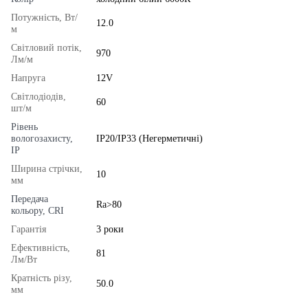
Потужність, Вт/
12.0
м
Світловий потік,
970
Лм/м
Напруга
12V
Світлодіодів,
60
шт/м
Рівень
вологозахисту,
IP20/IP33 (Негерметичні)
IP
Ширина стрічки,
10
мм
Передача
Ra>80
кольору, CRI
Гарантія
3 роки
Ефективність,
81
Лм/Вт
Кратність різу,
50.0
мм