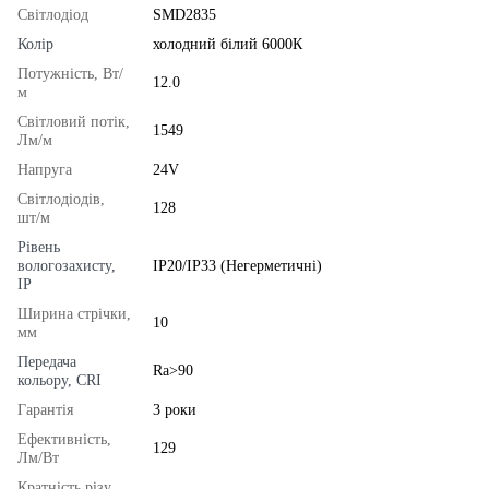
Світлодіод
SMD2835
Колір
холодний білий 6000К
Потужність, Вт/
12.0
м
Світловий потік,
1549
Лм/м
Напруга
24V
Світлодіодів,
128
шт/м
Рівень
вологозахисту,
IP20/IP33 (Негерметичні)
IP
Ширина стрічки,
10
мм
Передача
Ra>90
кольору, CRI
Гарантія
3 роки
Ефективність,
129
Лм/Вт
Кратність різу,