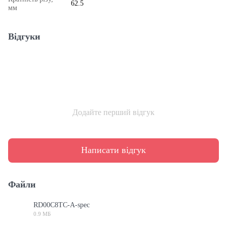
62.5
мм
Відгуки
Додайте перший відгук
Написати відгук
Файли
RD00C8TC-A-spec
0.9 МБ
PDF