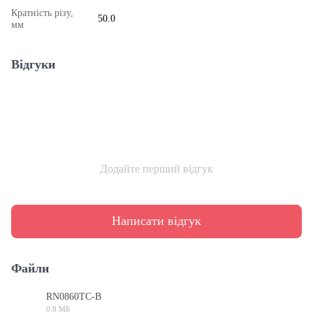
Кратність різу,
50.0
мм
Відгуки
Додайте перший відгук
Написати відгук
Файли
RN0860TC-B
0.8 МБ