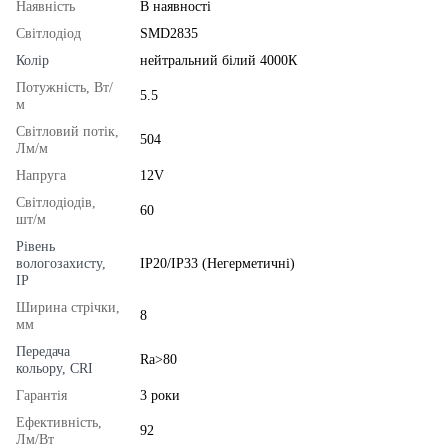
Наявність
В наявності
Світлодіод
SMD2835
Колір
нейтральний білий 4000К
Потужність, Вт/
5.5
м
Світловий потік,
504
Лм/м
Напруга
12V
Світлодіодів,
60
шт/м
Рівень
вологозахисту,
IP20/IP33 (Негерметичні)
IP
Ширина стрічки,
8
мм
Передача
Ra>80
кольору, CRI
Гарантія
3 роки
Ефективність,
92
Лм/Вт