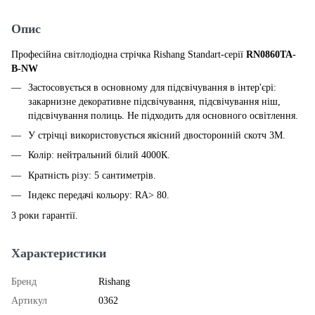
Опис
Професійна світлодіодна стрічка Rishang Standart-серії
RN0860TA-
B-NW
Застосовується в основному для підсвічування в інтер'єрі:
закарнизне декоративне підсвічування, підсвічування ніш,
підсвічування полиць. Не підходить для основного освітлення.
У стрічці використовується якісний двосторонній скотч 3M.
Колір: нейтральний білий 4000К.
Кратність різу: 5 сантиметрів.
Індекс передачі кольору: RA> 80.
3 роки гарантії.
Характеристики
Бренд
Rishang
Артикул
0362