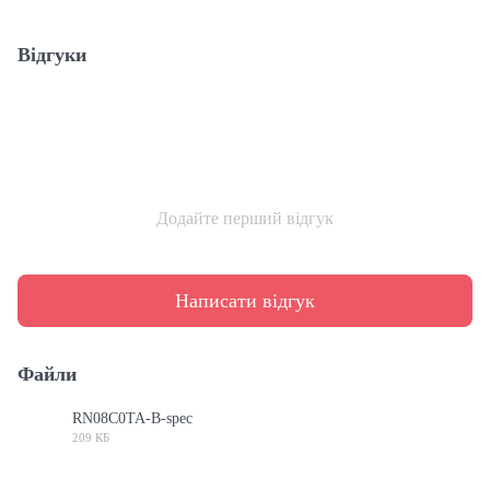
Відгуки
Додайте перший відгук
Написати відгук
Файли
RN08C0TA-B-spec
209 КБ
PDF