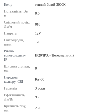
Колір
теплий білий 3000К
Потужність, Вт/
8.6
м
Світловий потік,
818
Лм/м
Напруга
12V
Світлодіодів,
120
шт/м
Рівень
вологозахисту,
IP20/IP33 (Негерметичні)
IP
Ширина стрічки,
8
мм
Передача
Ra>80
кольору, CRI
Гарантія
3 роки
Ефективність,
95
Лм/Вт
Кратність різу,
25.0
мм