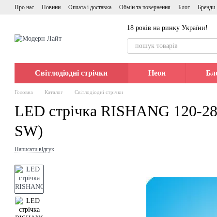
Перейти до основного контенту
Про нас
Новини
Оплата і доставка
Обмін та повернення
Блог
Бренди
18 років на ринку України!
Світлодіодні стрічки
Неон
Бл
Головна
Каталог
Світлодіодні стрічки
LED стрічка RISHANG 120-28
SW)
Написати відгук