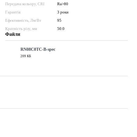
Передача кольору, CRI
Ra>80
Гарантія
3 роки
Ефективність, Лм/Вт
95
Кратність різу, мм
50.0
Файли
RN08C0TC-B-spec
209 КБ
PDF