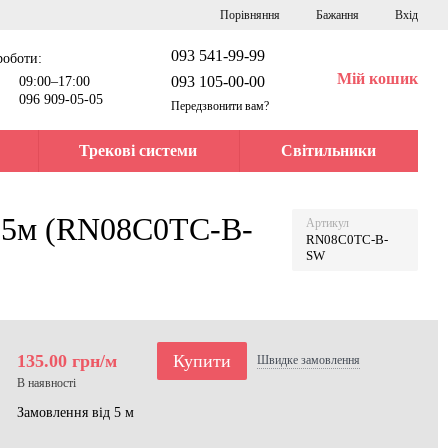
Порівняння
Бажання
Вхід
093 541-99-99
роботи:
Мій кошик
093 105-00-00
09:00–17:00
096 909-05-05
Передзвонити вам?
Трекові системи
Світильники
 5м (RN08C0TC-B-
Артикул
RN08C0TC-B-
SW
135.00 грн/м
Купити
Швидке
замовлення
В наявності
Замовлення від 5 м