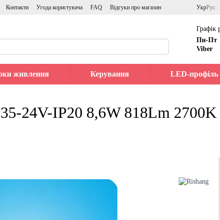
Контакти
Угода користувача
FAQ
Відгуки про магазин
Укр
Рус
Графік 
Пн-Пт
Viber
оки живлення
Керування
LED-профіль
35-24V-IP20 8,6W 818Lm 2700K