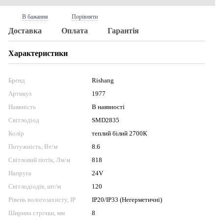
В бажання
Порівняти
Доставка
Оплата
Гарантія
Характеристики
Бренд
Rishang
Артикул
1977
Наявність
В наявності
Світлодіод
SMD2835
Колір
теплий білий 2700К
Потужність, Вт/м
8.6
Світловий потік, Лм/м
818
Напруга
24V
Світлодіодів, шт/м
120
Рівень вологозахисту, IP
IP20/IP33 (Негерметичні)
Ширина стрічки, мм
8