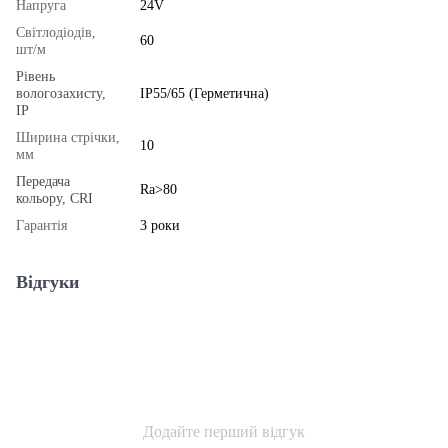
Напруга
24V
Світлодіодів,
60
шт/м
Рівень
вологозахисту,
IP55/65 (Герметична)
IP
Ширина стрічки,
10
мм
Передача
Ra>80
кольору, CRI
Гарантія
3 роки
Відгуки
Додайте перший відгук