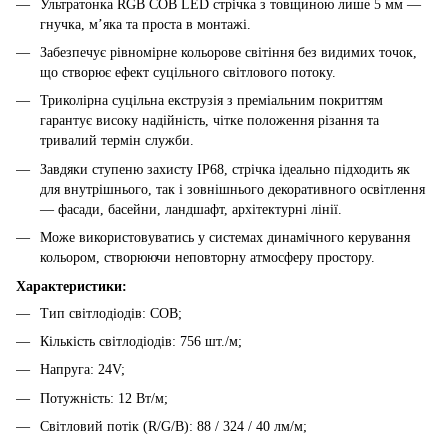
Ультратонка RGB COB LED стрічка з товщиною лише 5 мм —
гнучка, м’яка та проста в монтажі.
Забезпечує рівномірне кольорове світіння без видимих точок,
що створює ефект суцільного світлового потоку.
Триколірна суцільна екструзія з преміальним покриттям
гарантує високу надійність, чітке положення різання та
тривалий термін служби.
Завдяки ступеню захисту IP68, стрічка ідеально підходить як
для внутрішнього, так і зовнішнього декоративного освітлення
— фасади, басейни, ландшафт, архітектурні лінії.
Може використовуватись у системах динамічного керування
кольором, створюючи неповторну атмосферу простору.
Характеристики:
Тип світлодіодів: COB;
Кількість світлодіодів: 756 шт./м;
Напруга: 24V;
Потужність: 12 Вт/м;
Світловий потік (R/G/B): 88 / 324 / 40 лм/м;