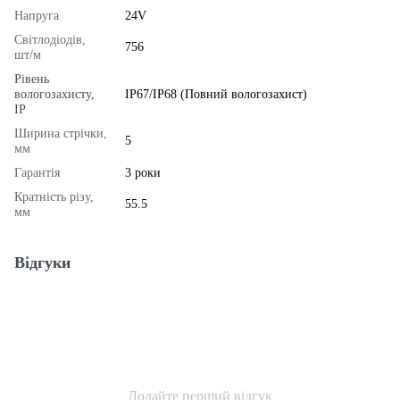
Напруга
24V
Світлодіодів,
756
шт/м
Рівень
вологозахисту,
IP67/IP68 (Повний вологозахист)
IP
Ширина стрічки,
5
мм
Гарантія
3 роки
Кратність різу,
55.5
мм
Відгуки
Додайте перший відгук