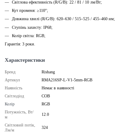
Світлова ефективність (R/G/B): 22 / 81 / 10 лм/Вт;
Кут променя: ≥110°;
Довжина хвилі (R/G/B): 620–630 / 515–525 / 455–460 нм;
Ступінь захисту: IP68;
Колір світла: RGB;
Гарантія: 3 роки.
Характеристики
Бренд
Rishang
Артикул
RMA216SP-L-V1-5mm-RGB
Наявність
Немає в наявності
Світлодіод
COB
Колір
RGB
Потужність, Вт/
12.0
м
Світловий потік,
324
Лм/м