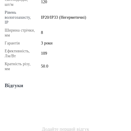
120
шт/м
Рівень
вологозахисту,
IP20/IP33 (Негерметичні)
IP
Ширина стрічки,
8
мм
Гарантія
3 роки
Ефективність,
109
Лм/Вт
Кратність різу,
50.0
мм
Відгуки
Додайте перший відгук