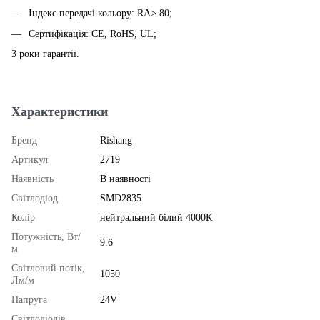
Індекс передачі кольору: RA> 80;
Сертифікація: CE, RoHS, UL;
3 роки гарантії.
Характеристики
Бренд
Rishang
Артикул
2719
Наявність
В наявності
Світлодіод
SMD2835
Колір
нейтральний білий 4000К
Потужність, Вт/
9.6
м
Світловий потік,
1050
Лм/м
Напруга
24V
Світлодіодів,