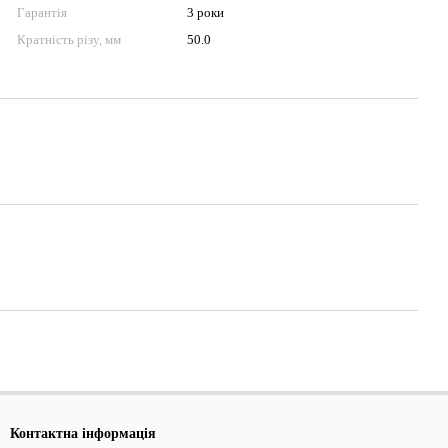
Гарантія
3 роки
Кратність різу, мм
50.0
Контактна інформація