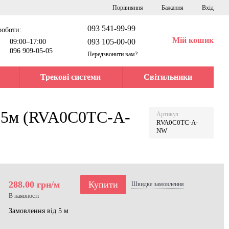
Порівняння
Бажання
Вхід
093 541-99-99
роботи:
Мій кошик
093 105-00-00
09:00–17:00
096 909-05-05
Передзвонити вам?
Трекові системи
Світильники
 5м (RVA0C0TC-A-
Артикул
RVA0C0TC-A-
NW
288.00 грн/м
Купити
Швидке
замовлення
В наявності
Замовлення від 5 м