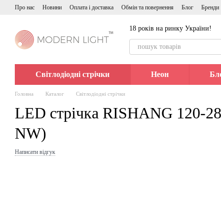
Перейти до основного контенту
Про нас
Новини
Оплата і доставка
Обмін та повернення
Блог
Бренди
18 років на ринку України!
Світлодіодні стрічки
Неон
Бл
Головна
Каталог
Світлодіодні стрічки
LED стрічка RISHANG 120-28
NW)
Написати відгук