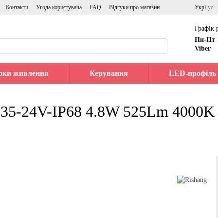
Контакти
Угода користувача
FAQ
Відгуки про магазин
Укр
Рус
Графік 
Пн-Пт
Viber
оки живлення
Керування
LED-профіль
35-24V-IP68 4.8W 525Lm 4000K