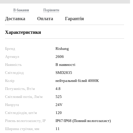
В бажання
Порівняти
Доставка
Оплата
Гарантія
Характеристики
Бренд
Rishang
Артикул
2606
Наявність
В наявності
Світлодіод
SMD2835
Колір
нейтральний білий 4000К
Потужність, Вт/м
4.8
Світловий потік, Лм/м
525
Напруга
24V
Світлодіодів, шт/м
120
Рівень вологозахисту, IP
IP67/IP68 (Повний вологозахист)
Ширина стрічки, мм
11