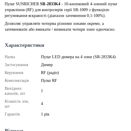
Пульт SUNRICHER
SR-2833K4
- 10-кнопковий 4-зонний пульт
управління (RF) для контролерів серії SR-1009 з функцією
регулювання яскравості (діапазон затемнення 0,1-100%).
Дозволяє управляти чотирма різними зонами окремо, а
затемнювати або вмикати / вимикати чотири зони одночасно.
Характеристики
Назва
Пульт LED димера на 4 зони (SR-2833K4)
Застосування
Димер
Керування
RF (радіо)
Комплектація
Пульт RF
Вихідних
1
каналів, шт
Кількість зон,
4
шт
Гарантія
1 рік
Відгуки