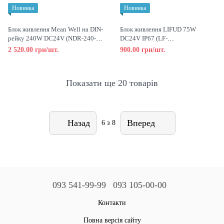
Новинка
Новинка
Блок живлення Mean Well на DIN-
Блок живлення LIFUD 75W
рейку 240W DC24V (NDR-240-
DC24V IP67 (LF-
24)
GOE075YV024A)
2 520.00 грн/шт.
900.00 грн/шт.
Показати ще 20 товарів
Назад
Вперед
6
з 8
093 541-99-99
093 105-00-00
Контакти
Повна версія сайту