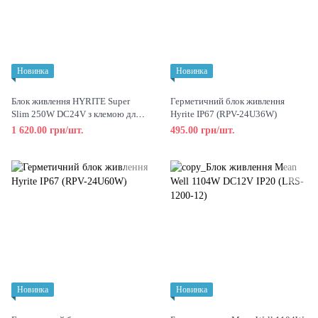
Новинка
Новинка
Блок живлення HYRITE Super
Герметичний блок живлення
Slim 250W DC24V з клемою для
Hyrite IP67 (RPV-24U36W)
внутрішнього використання
1 620.00 грн/шт.
495.00 грн/шт.
(TLC-24E250)
Новинка
Новинка