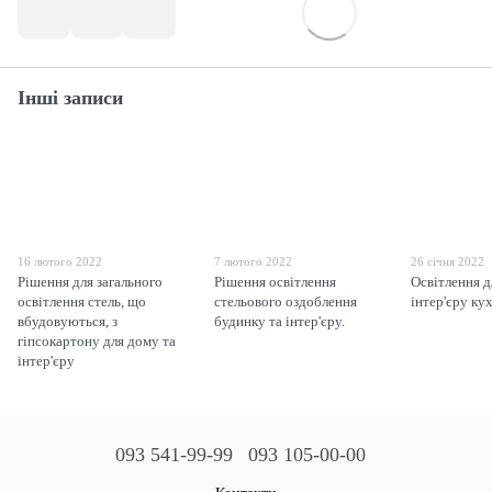
Інші записи
16 лютого 2022
7 лютого 2022
26 січня 2022
Рішення для загального
Рішення освітлення
Освітлення д
освітлення стель, що
стельового оздоблення
інтер'єру ку
вбудовуються, з
будинку та інтер'єру.
гіпсокартону для дому та
інтер'єру
093 541-99-99
093 105-00-00