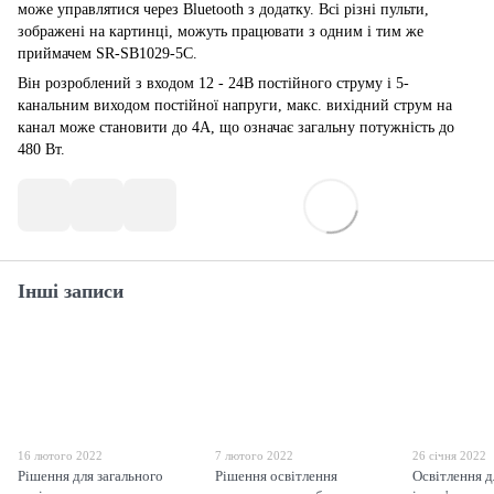
може управлятися через Bluetooth з додатку. Всі різні пульти,
зображені на картинці, можуть працювати з одним і тим же
приймачем SR-SB1029-5C.
Він розроблений з входом 12 - 24В постійного струму і 5-
канальним виходом постійної напруги, макс. вихідний струм на
канал може становити до 4А, що означає загальну потужність до
480 Вт.
Інші записи
16 лютого 2022
7 лютого 2022
26 січня 2022
Рішення для загального
Рішення освітлення
Освітлення д