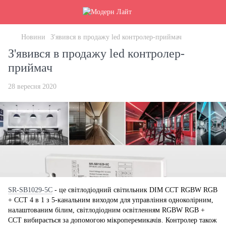
Новини
З'явився в продажу led контролер-приймач
З'явився в продажу led контролер-
приймач
28 вересня 2020
SR-SB1029-5C
- це світлодіодний світильник DIM CCT RGBW RGB
+ CCT 4 в 1 з 5-канальним виходом для управління одноколірним,
налаштованим білим, світлодіодним освітленням RGBW RGB +
CCT вибирається за допомогою мікроперемикачів. Контролер також