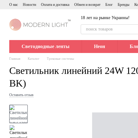
Перейти к основному контенту
О нас
Новости
Оплата и доставка
Обмен и возврат
Блог
Бренды
Ко
18 лет на рынке Украины!
Светодиодные ленты
Неон
Бло
Главная
Каталог
Трековые системы
Светильник линейний 24W 1
BK)
Оставить отзыв