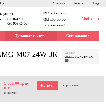
Сравнение
Рус
Желания
Вход
093 541-99-99
к работы:
Мой заказ
093 105-00-00
т
09:00–17:00
096 909-05-05
Перезвонить вам?
Трековые системы
Светильники
ALMG-M07 24W 3K
Артикул
ALMG-M07 24W 3K
BK
1 500.00 грн/
Купить
Быстрый
заказ
шт.
В наличии