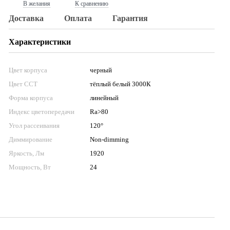
В желания
К сравнению
Доставка
Оплата
Гарантия
Характеристики
Цвет корпуса
черный
Цвет CCT
тёплый белый 3000К
Форма корпуса
линейный
Индекс цветопередачи
Ra>80
Угол рассеивания
120°
Диммирование
Non-dimming
Яркость, Лм
1920
Мощность, Вт
24