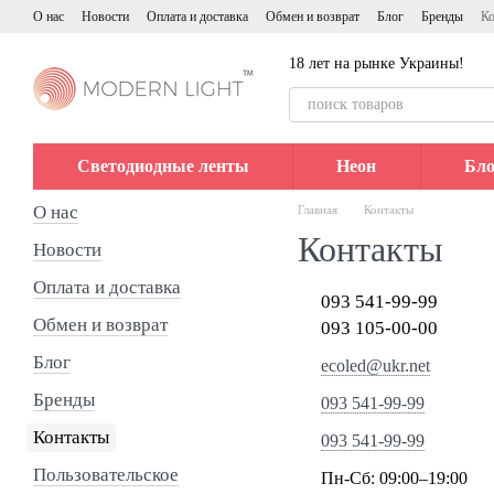
Перейти к основному контенту
О нас
Новости
Оплата и доставка
Обмен и возврат
Блог
Бренды
Ко
18 лет на рынке Украины!
Светодиодные ленты
Неон
Бло
О нас
Главная
Контакты
Контакты
Новости
Оплата и доставка
093 541-99-99
Обмен и возврат
093 105-00-00
Блог
ecoled@ukr.net
Бренды
093 541-99-99
Контакты
093 541-99-99
Пользовательское
Пн-Сб: 09:00–19:00