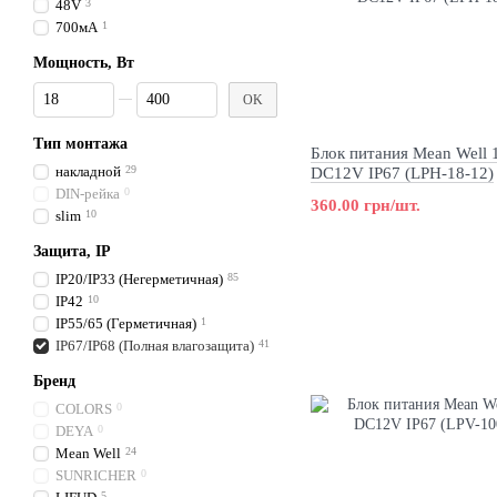
48V
3
700мА
1
Мощность, Вт
От Мощность, Вт
До Мощность, Вт
OK
Тип монтажа
Блок питания Mean Well
накладной
29
DC12V IP67 (LPH-18-12)
DIN-рейка
0
360.00 грн/шт.
slim
10
Защита, IP
IP20/IP33 (Негерметичная)
85
IP42
10
IP55/65 (Герметичная)
1
IP67/IP68 (Полная влагозащита)
41
Бренд
COLORS
0
DEYA
0
Mean Well
24
SUNRICHER
0
5