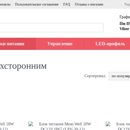
нтакты
Пользовательское соглашение
FAQ
Отзывы о магазине
Укр
Графи
Пн-П
Viber
ки питания
Управление
LED-профиль
ухсторонним
по популя
Сортировка: