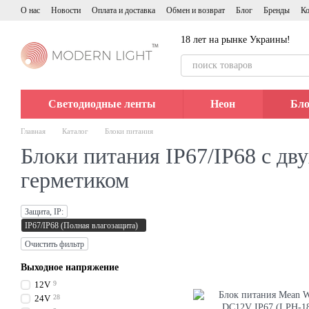
Перейти к основному контенту
О нас
Новости
Оплата и доставка
Обмен и возврат
Блог
Бренды
Ко
18 лет на рынке Украины!
Светодиодные ленты
Неон
Бло
Главная
Каталог
Блоки питания
Блоки питания IP67/IP68 с дв
герметиком
Защита, IP:
IP67/IP68 (Полная влагозащита)
Очистить фильтр
Выходное напряжение
12V
9
24V
28