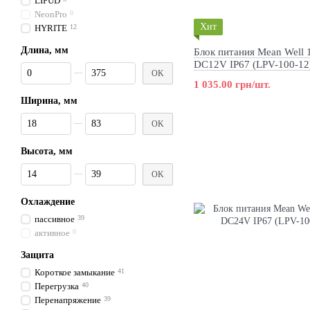
LIFUD
NeonPro
0
Хит
HYRITE
12
Длина, мм
Блок питания Mean Well
DC12V IP67 (LPV-100-12
От Длина, мм
До Длина, мм
OK
1 035.00 грн/шт.
Ширина, мм
От Ширина, мм
До Ширина, мм
OK
Высота, мм
От Высота, мм
До Высота, мм
OK
Охлаждение
пассивное
39
активное
0
Защита
Короткое замыкание
41
Перегрузка
40
Перенапряжение
39