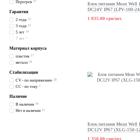
Перегрев
17
Блок питания Mean Well
DC24V IP67 (LPV-100-24
Гарантия
1 035.00 грн/шт.
2 года
15
3 года
12
5 лет
14
7 лет
0
Материал корпуса
пластик
17
металл
24
Стабилизация
CV - по напряжению
28
CC - по току
1
Наличие
В наличии
30
Нет в наличии
11
Блок питания Mean Well
DC12V IP67 (XLG-150-1
1 350.00 грн/шт.