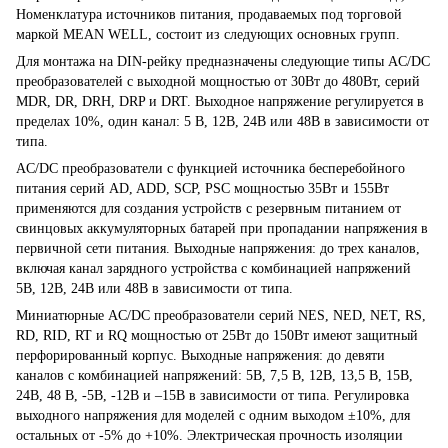
Номенклатура источников питания, продаваемых под торговой
маркой MEAN WELL, состоит из следующих основных групп.
Для монтажа на DIN-рейку предназначены следующие типы AC/DC
преобразователей с выходной мощностью от 30Вт до 480Вт, серий
MDR, DR, DRH, DRP и DRT. Выходное напряжение регулируется в
пределах 10%, один канал: 5 В, 12В, 24В или 48В в зависимости от
типа.
AC/DC преобразователи с функцией источника бесперебойного
питания серий AD, ADD, SCP, PSC мощностью 35Вт и 155Вт
применяются для создания устройств с резервным питанием от
свинцовых аккумуляторных батарей при пропадании напряжения в
первичной сети питания. Выходные напряжения: до трех каналов,
включая канал зарядного устройства с комбинацией напряжений
5В, 12В, 24В или 48В в зависимости от типа.
Миниатюрные AC/DC преобразователи серий NES, NED, NET, RS,
RD, RID, RT и RQ мощностью от 25Вт до 150Вт имеют защитный
перфорированный корпус. Выходные напряжения: до девяти
каналов с комбинацией напряжений: 5В, 7,5 В, 12В, 13,5 В, 15В,
24В, 48 В, -5В, -12В и –15В в зависимости от типа. Регулировка
выходного напряжения для моделей с одним выходом ±10%, для
остальных от -5% до +10%. Электрическая прочность изоляции