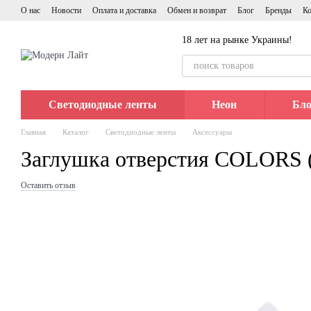
Перейти к основному контенту
О нас
Новости
Оплата и доставка
Обмен и возврат
Блог
Бренды
Ко
18 лет на рынке Украины!
Светодиодные ленты
Неон
Бло
Главная
Каталог
Светодиодные ленты
Аксессуары
Заглушка отверстия COLORS (
Оставить отзыв