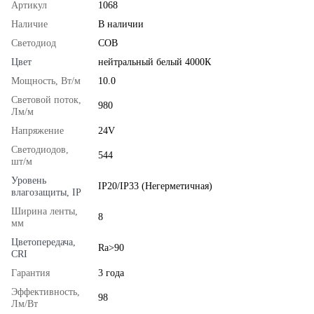
Артикул
1068
Наличие
В наличии
Светодиод
COB
Цвет
нейтральный белый 4000К
Мощность, Вт/м
10.0
Световой поток,
980
Лм/м
Напряжение
24V
Светодиодов,
544
шт/м
Уровень
IP20/IP33 (Негерметичная)
влагозащиты, IP
Ширина ленты,
8
мм
Цветопередача,
Ra>90
CRI
Гарантия
3 года
Эффективность,
98
Лм/Вт