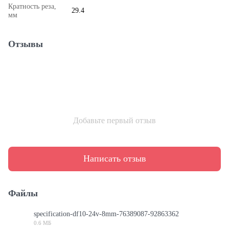
Кратность реза,
29.4
мм
Отзывы
Добавьте первый отзыв
Написать отзыв
Файлы
specification-df10-24v-8mm-76389087-92863362
0.6 МБ
PDF