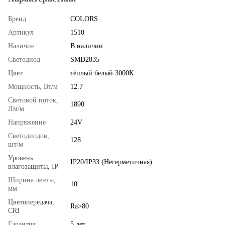
Бренд
COLORS
Артикул
1510
Наличие
В наличии
Светодиод
SMD2835
Цвет
тёплый белый 3000К
Мощность, Вт/м
12.7
Световой поток,
1890
Лм/м
Напряжение
24V
Светодиодов,
128
шт/м
Уровень
IP20/IP33 (Негерметичная)
влагозащиты, IP
Ширина ленты,
10
мм
Цветопередача,
Ra>80
CRI
Гарантия
5 лет