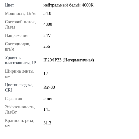
Цвет
нейтральный белый 4000К
Мощность, Вт/м
34.0
Световой поток,
4800
Лм/м
Напряжение
24V
Светодиодов,
256
шт/м
Уровень
IP20/IP33 (Негерметичная)
влагозащиты, IP
Ширина ленты,
12
мм
Цветопередача,
Ra>80
CRI
Гарантия
5 лет
Эффективность,
141
Лм/Вт
Кратность реза,
31.3
мм