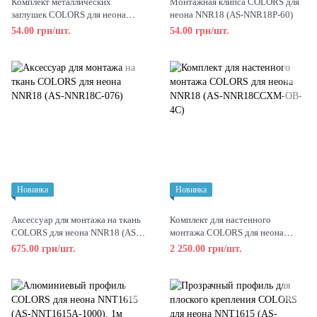
Комплект металлических
Монтажная клипса COLORS для
заглушек COLORS для неона
неона NNR18 (AS-NNR18P-60)
NMS0306 (AS-NMS0306TSH0-
54.00 грн/шт.
54.00 грн/шт.
EC)
Новинка
Новинка
Аксессуар для монтажа на ткань
Комплект для настенного
COLORS для неона NNR18 (AS-
монтажа COLORS для неона
NNR18C-076)
NNR18 (AS-NNR18CCXM-OB-
675.00 грн/шт.
2 250.00 грн/шт.
4C)