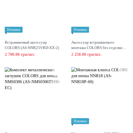
Новинка
Новинка
Встраиваемый аксессуар
Аксессуар встраиваемого
COLORS (AS-NNR25VRD-XX-2)
монтажа COLORS без отделки
(AS-NNR25VTD-XX-2)
2 700.00 грн/шт.
2 250.00 грн/шт.
Новинка