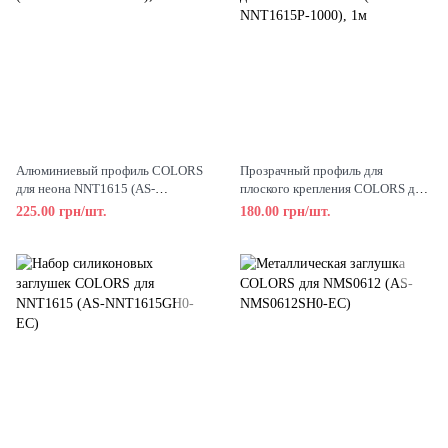
Алюминиевый профиль COLORS
Прозрачный профиль для
для неона NNT1615 (AS-
плоского крепления COLORS для
NNT1615A-1000), 1м
неона NNT1615 (AS-NNT1615P-
225.00 грн/шт.
180.00 грн/шт.
1000), 1м