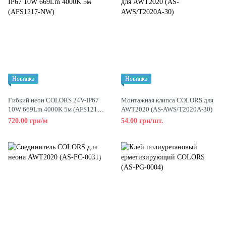
Новинка
Новинка
Гибкий неон COLORS 24V-IP67
Монтажная клипса COLORS для
10W 669Lm 4000K 5м (AFS1217-
AWT2020 (AS-AWS/T2020A-30)
NW)
720.00 грн/м
54.00 грн/шт.