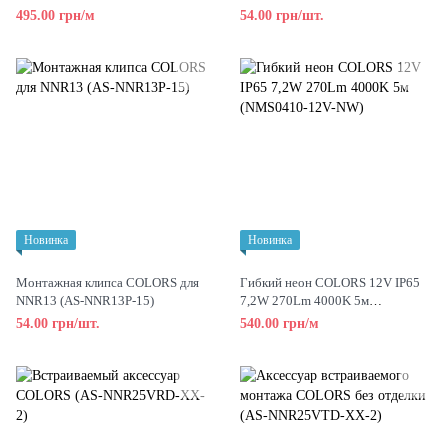
3000K 5м (NMS0306T-WW)
495.00 грн/м
54.00 грн/шт.
Новинка
Новинка
Монтажная клипса COLORS для
Гибкий неон COLORS 12V IP65
NNR13 (AS-NNR13P-15)
7,2W 270Lm 4000K 5м
(NMS0410-12V-NW)
54.00 грн/шт.
540.00 грн/м