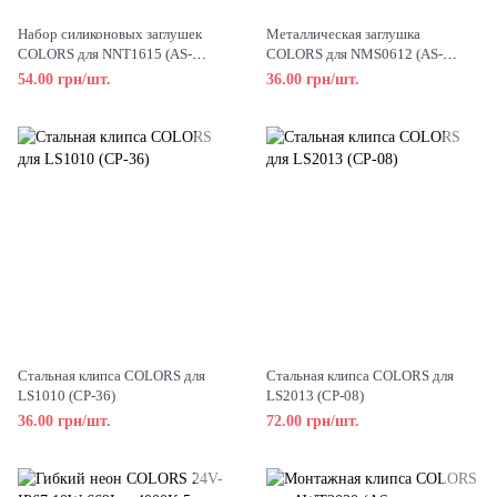
Набор силиконовых заглушек
Металлическая заглушка
COLORS для NNT1615 (AS-
COLORS для NMS0612 (AS-
NNT1615GH0-EC)
NMS0612SH0-EC)
54.00 грн/шт.
36.00 грн/шт.
Стальная клипса COLORS для
Стальная клипса COLORS для
LS1010 (CP-36)
LS2013 (CP-08)
36.00 грн/шт.
72.00 грн/шт.