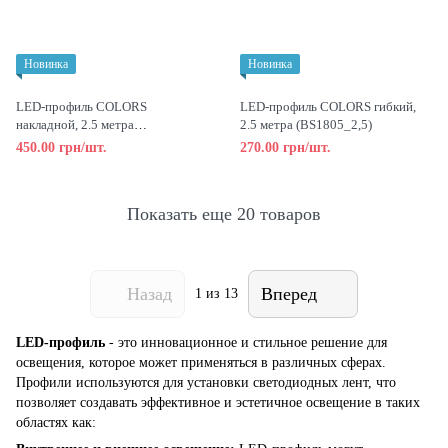
Новинка
Новинка
LED-профиль COLORS
LED-профиль COLORS гибкий,
накладной, 2.5 метра
2.5 метра (BS1805_2,5)
(BS1607_2,5(black))
450.00 грн/шт.
270.00 грн/шт.
Показать еще 20 товаров
Назад
Вперед
1
из 13
LED-профиль
- это инновационное и стильное решение для
освещения, которое может применяться в различных сферах.
Профили используются для установки светодиодных лент, что
позволяет создавать эффективное и эстетичное освещение в таких
областях как: