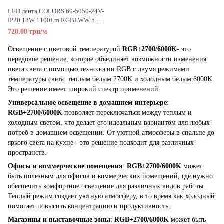
LED лента COLORS 60-5050-24V-
IP20 18W 1100Lm RGBLWW 5м
(D560RGBLWW-24V-12mm)
720.00 грн/м
Освещение с цветовой температурой
RGB+2700/6000K
- это
передовое решение, которое объединяет возможности изменения
цвета света с помощью технологии RGB с двумя режимами
температуры света: теплым белым 2700K и холодным белым 6000K.
Это решение имеет широкий спектр применений:
Универсальное освещение в домашнем интерьере
:
RGB+2700/6000K
позволяет переключаться между теплым и
холодным светом, что делает его идеальным вариантом для любых
потреб в домашнем освещении. От уютной атмосферы в спальне до
яркого света на кухне - это решение подходит для различных
пространств.
Офисы и коммерческие помещения
:
RGB+2700/6000K
может
быть полезным для офисов и коммерческих помещений, где нужно
обеспечить комфортное освещение для различных видов работы.
Теплый режим создает уютную атмосферу, в то время как холодный
помогает повысить концентрацию и продуктивность.
Магазины и выставочные зоны
:
RGB+2700/6000K
может быть