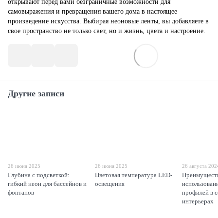
открывают перед вами безграничные возможности для
самовыражения и превращения вашего дома в настоящее
произведение искусства. Выбирая неоновые ленты, вы добавляете в
свое пространство не только свет, но и жизнь, цвета и настроение.
Другие записи
26 июня 2025
26 июня 2025
26 августа 202
Глубина с подсветкой:
Цветовая температура LED-
Преимущест
гибкий неон для бассейнов и
освещения
использован
фонтанов
профилей в 
интерьерах