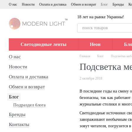
Перейти к основному контенту
О нас
Новости
Оплата и доставка
Обмен и возврат
Блог
Бренды
Ко
18 лет на рынке Украины!
Светодиодные ленты
Неон
Бло
О нас
Главная
Блог
Подсветка меб
Подсветка м
Новости
Оплата и доставка
2 октября 2018
Обмен и возврат
В последние годы на смену 
Блог
безопасны, так как работаю
журнальные столики и много
Подраздел блога
Светодиодные источники све
Бренды
завораживают необычным св
Контакты
зовут читателя, погрузится 