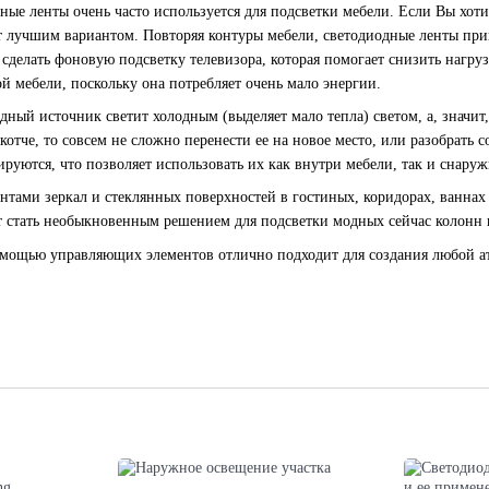
ные ленты очень часто используется для подсветки мебели. Если Вы хот
ет лучшим вариантом. Повторяя контуры мебели, светодиодные ленты пр
сделать фоновую подсветку телевизора, которая помогает снизить нагруз
й мебели, поскольку она потребляет очень мало энергии.
одный источник светит холодным (выделяет мало тепла) светом, а, значит,
котче, то совсем не сложно перенести ее на новое место, или разобрать
руются, что позволяет использовать их как внутри мебели, так и снаруж
тами зеркал и стеклянных поверхностей в гостиных, коридорах, ваннах 
т стать необыкновенным решением для подсветки модных сейчас колонн 
омощью управляющих элементов отлично подходит для создания любой а