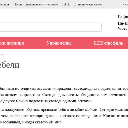
нтакты
Пользовательское соглашение
FAQ
Отзывы о магазине
Укр
Графи
Пн-П
Viber
ки питания
Управление
LED-профиль
ели
ебели
обычным источникам освещения приходит светодиодная подсветка интер
т на низком напряжении. Светодиодные ленты обладают ярким свечение
е другое можно подсветить светодиодными лентами.
та наилучшем образом проявили себя в дизайне мебели. Сегодня мало ко
етом, заставляют женщин дольше красоваться перед ними. Книжные пол
в необычный, иногда сказочный мир.