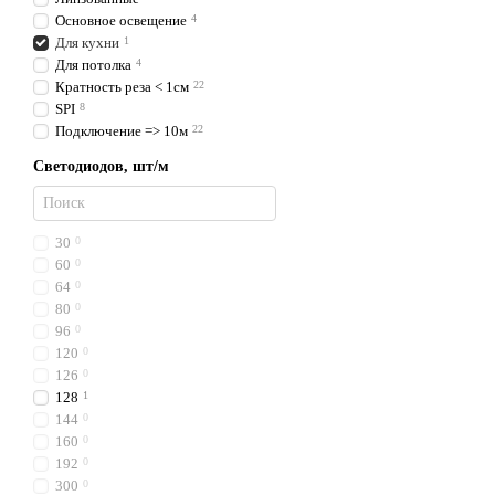
Основное освещение
4
Для кухни
1
Для потолка
4
Кратность реза < 1см
22
SPI
8
Подключение => 10м
22
Светодиодов, шт/м
30
0
60
0
64
0
80
0
96
0
120
0
126
0
128
1
144
0
160
0
192
0
300
0