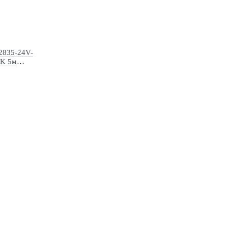
2835-24V-
0K 5м
9)