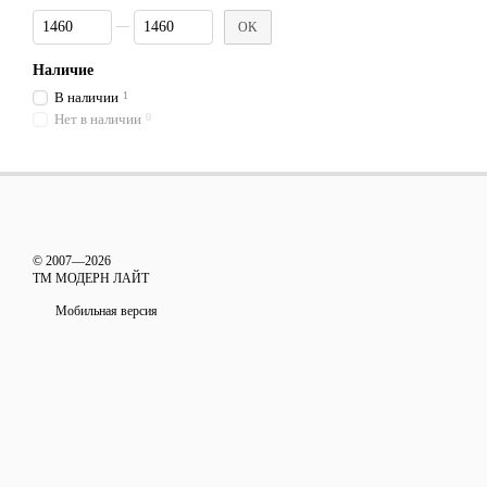
От Световой поток, Лм/м
До Световой поток, Лм/м
OK
Наличие
В наличии
1
Нет в наличии
0
© 2007—2026
ТМ МОДЕРН ЛАЙТ
Мобильная версия