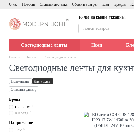
Перейти к основному контенту
О нас
Новости
Оплата и доставка
Обмен и возврат
Блог
Бренды
Ко
18 лет на рынке Украины!
Светодиодные ленты
Неон
Бло
Главная
Каталог
Светодиодные ленты
Светодиодные ленты для кухн
Применение:
Для кухни
Очистить фильтр
Бренд
COLORS
1
Rishang
0
Напряжение
12V
0