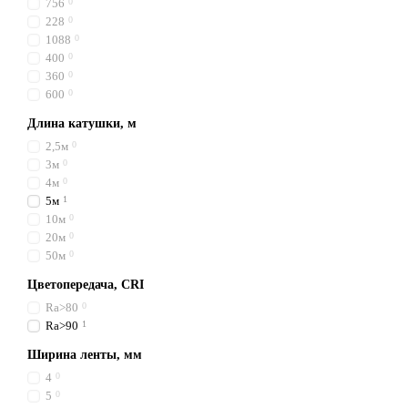
756
0
228
0
1088
0
400
0
360
0
600
0
Длина катушки, м
2,5м
0
3м
0
4м
0
5м
1
10м
0
20м
0
50м
0
Цветопередача, CRI
Ra>80
0
Ra>90
1
Ширина ленты, мм
4
0
5
0