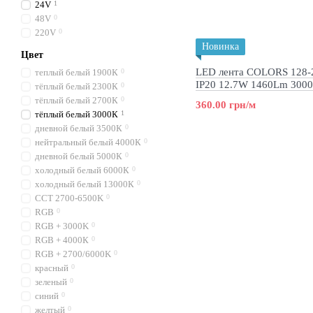
24V
1
48V
0
220V
0
Новинка
Цвет
LED лента COLORS 128-
теплый белый 1900К
0
IP20 12.7W 1460Lm 300
тёплый белый 2300К
0
(DS8128-24V-10mm-WW
тёплый белый 2700К
0
360.00 грн/м
тёплый белый 3000К
1
дневной белый 3500К
0
нейтральный белый 4000К
0
дневной белый 5000К
0
холодный белый 6000К
0
холодный белый 13000К
0
CCT 2700-6500K
0
RGB
0
RGB + 3000K
0
RGB + 4000К
0
RGB + 2700/6000K
0
красный
0
зеленый
0
синий
0
желтый
0