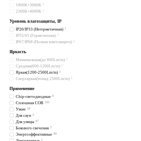
1900K+3000K
0
2300K+4000K
0
Уровень влагозащиты, IP
IP20/IP33 (Негерметичная)
1
IP55/65 (Герметичная)
0
IP67/IP68 (Полная влагозащита)
0
Яркость
Минимальная(до 600Lm/m)
0
Средняя(600-1200Lm/m)
0
Яркая(1200-2500Lm/m)
1
Сверхяркая(понад 2500Lm/m)
0
Применение
Chip-светодиодные
8
Сплошная COB
105
Узкие
38
Для саун
3
Для улицы
87
Бокового свечения
3
Энергоэффективные
89
Линзованные
2