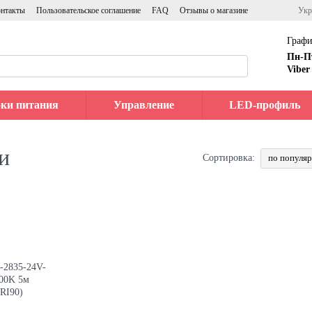
нтакты
Пользовательское соглашение
FAQ
Отзывы о магазине
Укр
Графи
Пн-П
Viber
ки питания
Управление
LED-профиль
и
по популя
Сортировка: