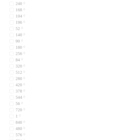
240
0
168
0
104
0
196
0
52
0
140
0
90
0
180
0
256
0
84
0
320
0
512
0
280
0
420
0
378
0
544
0
56
0
720
0
1
0
840
0
480
0
576
0