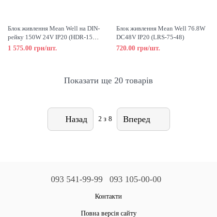
Блок живлення Mean Well на DIN-
Блок живлення Mean Well 76.8W
рейку 150W 24V IP20 (HDR-150-
DC48V IP20 (LRS-75-48)
24)
1 575.00 грн/шт.
720.00 грн/шт.
Показати ще 20 товарів
Назад
Вперед
2
з 8
093 541-99-99
093 105-00-00
Контакти
Повна версія сайту