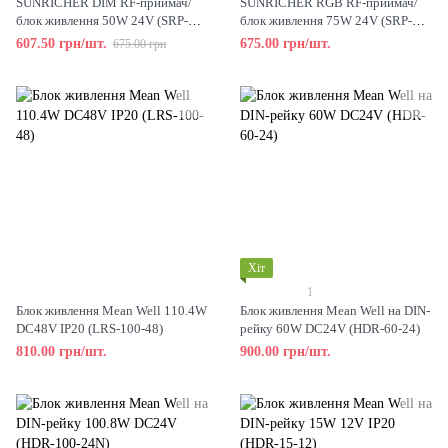
SUNRICHER DIM RF-приймач/
SUNRICHER RGB RF-приймач/
блок живлення 50W 24V (SRP-
блок живлення 75W 24V (SRP-
1009-24-50CV)
1009-24-75CVF)
607.50 грн/шт.
675.00 грн/шт.
675.00 грн
Хіт
1
Блок живлення Mean Well 110.4W
Блок живлення Mean Well на DIN-
DC48V IP20 (LRS-100-48)
рейку 60W DC24V (HDR-60-24)
810.00 грн/шт.
900.00 грн/шт.